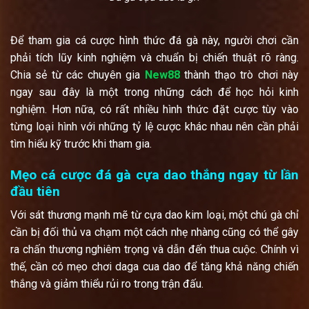
Để tham gia cá cược hình thức đá gà này, người chơi cần
phải tích lũy kinh nghiệm và chuẩn bị chiến thuật rõ ràng.
Chia sẻ từ các chuyên gia
New88
thành thạo trò chơi này
ngay sau đây là một trong những cách để học hỏi kinh
nghiệm. Hơn nữa, có rất nhiều hình thức đặt cược tùy vào
từng loại hình với những tỷ lệ cược khác nhau nên cần phải
tìm hiểu kỹ trước khi tham gia.
Mẹo cá cược đá gà cựa dao thắng ngay từ lần
đầu tiên
Với sát thương mạnh mẽ từ cựa dao kim loại, một chú gà chỉ
cần bị đối thủ va chạm một cách nhẹ nhàng cũng có thể gây
ra chấn thương nghiêm trọng và dẫn đến thua cuộc. Chính vì
thế, cần có mẹo chơi daga cua dao để tăng khả năng chiến
thắng và giảm thiểu rủi ro trong trận đấu.