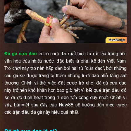
Đá gà cựa dao
là trò chơi đã xuất hiện từ rất lâu trong nền
văn hóa của nhiều nước, đặc biệt là phải kể đến Việt Nam.
Trò chơi này trở nên hấp dẫn bởi hai từ “cửa dao”, bởi những
chú gà sẽ được trang bị thêm những lưỡi dao nhỏ tăng sát
thương. Chính vì thế, việc đặt cược trò chơi đá gà cựa dao
này trở nên khó khăn hơn bao giờ hết vì kết quả trận đấu đó
sẽ được định hoạt trong 1 đòn tấn công duy nhất. Chính vì
vậy, bài viết sau đây của New88 sẽ hướng dẫn mẹo cược
các trận đấu đá gà này hiệu quả nhất.