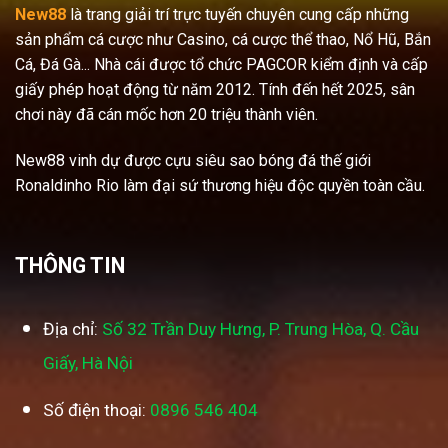
New88
là trang giải trí trực tuyến chuyên cung cấp những
sản phẩm cá cược như Casino, cá cược thể thao, Nổ Hũ, Bắn
Cá, Đá Gà... Nhà cái được tổ chức PAGCOR kiểm định và cấp
giấy phép hoạt động từ năm 2012. Tính đến hết 2025, sân
chơi này đã cán mốc hơn 20 triệu thành viên.
New88 vinh dự được cựu siêu sao bóng đá thế giới
Ronaldinho Rio làm đại sứ thương hiệu độc quyền toàn cầu.
THÔNG TIN
Địa chỉ:
Số 32 Trần Duy Hưng, P. Trung Hòa, Q. Cầu
Giấy, Hà Nội
Số điện thoại:
0896 546 404