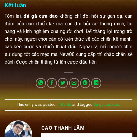
Kết luận
Tóm lại,
đá
gà cựa dao
không chỉ đòi hỏi sự gan dạ, can
đảm của các chiến kê mà còn đòi hỏi sự thông minh, tài
năng và kinh nghiệm của người chơi. Để thắng lợi trong trò
chơi này, người chơi cần có kiến thức về các chiến kê mạnh,
các kèo cược và chiến thuật đấu. Ngoài ra, nếu người chơi
sử dụng tốt các mẹo mà New88 cung cấp thì chắc chắn sẽ
dành được chiến thắng từ lần cược đầu tiên.
This entry was posted in
Đá Gà
and tagged
đá gà cựa dao
.
CAO THANH LÂM