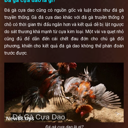
Đá gà cựa dao là gì?
Đá gà cựa dao cũng có nguồn gốc và luật chơi như đá gà
truyền thống. Gà đá cựa dao khác với đá gà truyền thống ở
chỗ có thời gian thi đấu ngắn hơn và kết quả dễ bị lật ngược
do sát thương khá mạnh từ cựa kim loại. Một vài va quẹt nhỏ
cũng đủ để dẫn đến cái chết đau đớn cho chú gà đối
phương, khiến cho kết quả đá gà dao không thể phán đoán
trước được.
Đá gà cựa dao là gì?