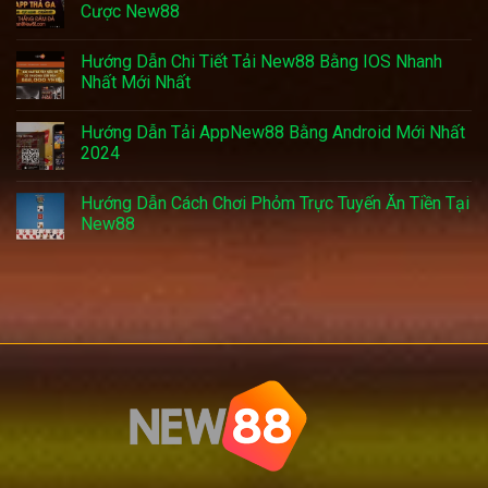
Cược New88
Hướng Dẫn Chi Tiết Tải New88 Bằng IOS Nhanh
Nhất Mới Nhất
Hướng Dẫn Tải AppNew88 Bằng Android Mới Nhất
2024
Hướng Dẫn Cách Chơi Phỏm Trực Tuyến Ăn Tiền Tại
New88