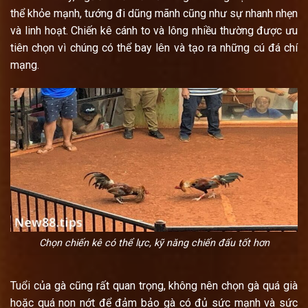
thể khỏe mạnh, tướng đi dũng mãnh cũng như sự nhanh nhẹn
và linh hoạt. Chiến kê cánh to và lông nhiều thường được ưu
tiên chọn vì chúng có thể bay lên và tạo ra những cú đá chí
mạng.
Chọn chiến kê có thể lực, kỹ năng chiến đấu tốt hơn
Tuổi của gà cũng rất quan trọng, không nên chọn gà quá già
hoặc quá non nớt để đảm bảo gà có đủ sức mạnh và sức