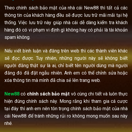
Theo chính sách bảo mật của nhà cái New88 thì tất cả các
thông tin của khách hàng đều sẽ được lưu trữ mãi mãi tại hệ
thống. Việc lưu trữ này giúp nhà cái dễ dàng kiểm tra khách
hàng đó có vi phạm vi định gì không hay có phải là tài khoản
spam không.
Nếu viết bình luận và đăng trên web thì các thành viên khác
sẽ đọc được. Tuy nhiên, những người này sẽ không biết
người đăng thật sự là ai, chỉ biết tên người dùng mà người
đăng đó đã đặt ngẫu nhiên. Anh em có thể chỉnh sửa hoặc
xóa thông tin mà mình đã chia sẻ lên trang web.
New88
có
chính sách bảo mật
vô cùng chi tiết và luôn thực
hiện đúng chính sách này. Mong rằng khi tham gia cá cược
tại đây thì anh em nên tôn trọng chính sách bảo mật của nhà
cái New88 để tránh những rủi ro không mong muốn sau này
nhé.