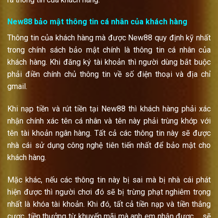
New88 bảo mật thông tin cá nhân của khách hàng
Thông tin của khách hàng mà được New88 quy định kỹ nhất
trong chính sách bảo mật chính là thông tin cá nhân của
khách hàng. Khi đăng ký tài khoản thì người dùng bắt buộc
phải điền chính chủ thông tin về số điện thoại và địa chỉ
gmail.
Khi nạp tiền và rút tiền tại New88 thì khách hàng phải xác
nhận chính xác tên cá nhân và tên này phải trùng khớp với
tên tài khoản ngân hàng. Tất cả các thông tin này sẽ được
nhà cái sử dụng công nghệ tiên tiến nhất để bảo mật cho
khách hàng.
Mặc khác, nếu các thông tin này bị sai mà bị nhà cái phát
hiện được thì người chơi đó sẽ bị trừng phạt nghiêm trọng
nhất là khóa tài khoản. Khi đó, tất cả tiền nạp và tiền thắng
cược, tiền thưởng từ khuyến mãi mà anh em nhận được,… sẽ