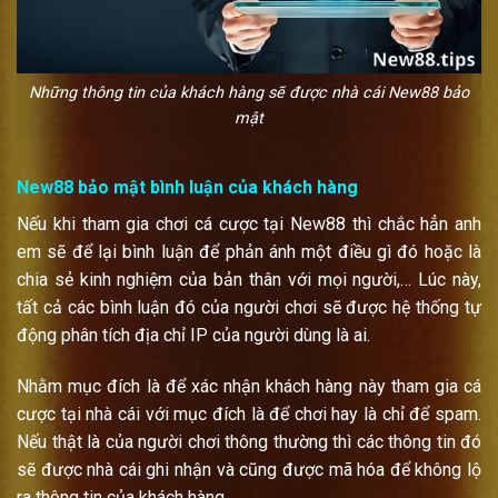
Những thông tin của khách hàng sẽ được nhà cái New88 bảo
mật
New88 bảo mật bình luận của khách hàng
Nếu khi tham gia chơi cá cược tại New88 thì chắc hẳn anh
em sẽ để lại bình luận để phản ánh một điều gì đó hoặc là
chia sẻ kinh nghiệm của bản thân với mọi người,… Lúc này,
tất cả các bình luận đó của người chơi sẽ được hệ thống tự
động phân tích địa chỉ IP của người dùng là ai.
Nhằm mục đích là để xác nhận khách hàng này tham gia cá
cược tại nhà cái với mục đích là để chơi hay là chỉ để spam.
Nếu thật là của người chơi thông thường thì các thông tin đó
sẽ được nhà cái ghi nhận và cũng được mã hóa để không lộ
ra thông tin của khách hàng.