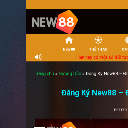
Skip
to
content
NEW88
THỂ THAO
CA
Hiện nay có một số đối tượng lợi dụng sức mạnh thươn
Trang chủ
»
Hướng Dẫn
»
Đăng Ký New88 – Để 
Đăng Ký New88 – Đ
POSTED