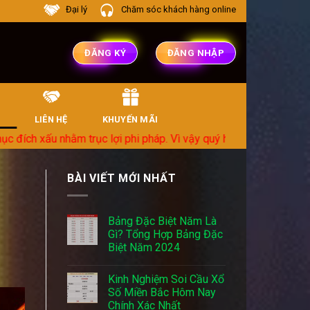
Đại lý
Chăm sóc khách hàng online
ĐĂNG KÝ
ĐĂNG NHẬP
LIÊN HỆ
KHUYẾN MÃI
áp. Vì vậy quý hội viên tuyệt đối không chuyển tiền vào bất kỳ 
BÀI VIẾT MỚI NHẤT
Bảng Đặc Biệt Năm Là
Gì? Tổng Hợp Bảng Đặc
Biệt Năm 2024
Kinh Nghiệm Soi Cầu Xổ
Số Miền Bắc Hôm Nay
Chính Xác Nhất