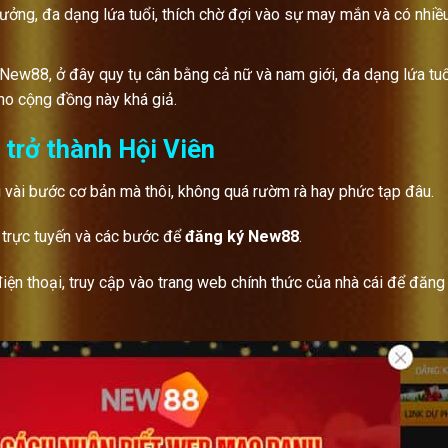
hưởng, đa dạng lứa tuổi, thích chờ đợi vào sự may mắn và có nhiều
ái New88, ở đây quy tụ cân bằng cả nữ và nam giới, đa dạng lứa tuổ
ho cộng đồng này khá giả.
trở thành Hội Viên
i vài bước cơ bản mà thôi, không quá rườm rà hay phức tạp đâu.
 trực tuyến và các bước để
đăng ký New88
.
iện thoại, truy cập vào trang web chính thức của nhà cái để đăng