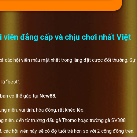
 viên đẳng cấp và chịu chơi nhất Việt
 cả các hội viên máu mặt nhất trong làng đặt cược đổi thưởng. Sự
là “best”.
bạn có thể gặp tại
New88
.
ng niên, vui tính, hòa đồng, rất khéo léo.
rung niên, đến từ trường đấu gà Thomo hoặc trường gà SV388.
 các hội viên này sẽ có độ tuổi trẻ hơn so với 2 cộng đồng trên.