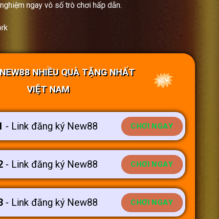
i nghiệm ngay vô số trò chơi hấp dẫn.
ork
 NEW88 NHIỀU QUÀ TẶNG NHẤT
VIỆT NAM
1
- Link đăng ký New88
CHƠI NGAY
2
- Link đăng ký New88
CHƠI NGAY
3
- Link đăng ký New88
CHƠI NGAY