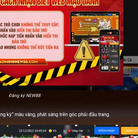
Đăng ký NEW88
Đăng ký” màu vàng, phát sáng trên góc phải đầu trang.