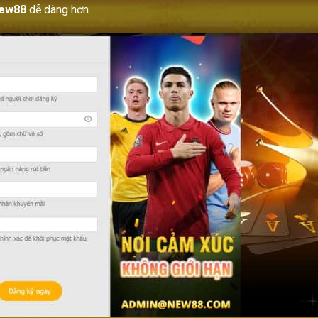
New88
dễ dàng hơn.