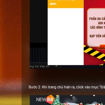
Bước 2: Khi trang chủ hiện ra, click vào mục “