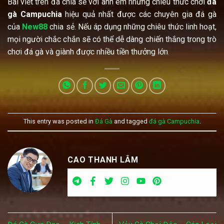
Bài viết trên đã chia sẻ với anh em những chiêu thức chơi
đá
gà Campuchia
hiệu quả nhất được các chuyên gia đá gà
của
New88
chia sẻ. Nếu áp dụng những chiêu thức linh hoạt,
mọi người chắc chắn sẽ có thể dễ dàng chiến thắng trong trò
chơi đá gà và giành được nhiều tiền thưởng lớn.
This entry was posted in
Đá Gà
and tagged
đá gà Campuchia
.
CAO THANH LÂM