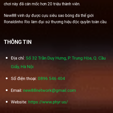
chơi này đã cán mốc hơn 20 triệu thành viên.
New88 vinh dự được cựu siêu sao bóng đá thế giới
Ronaldinho Rio làm đại sứ thương hiệu độc quyền toàn cầu.
THÔNG TIN
Địa chỉ:
Số 32 Trần Duy Hưng, P. Trung Hòa, Q. Cầu
Giấy, Hà Nội
Số điện thoại:
0896 546 404
Email:
new88network@gmail.com
Website:
https://www.phyr.us/