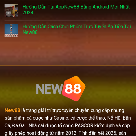
Hướng Dẫn Tải AppNew88 Bằng Android Mới Nhất
2024
Hướng Dẫn Cách Chơi Phỏm Trực Tuyến Ăn Tiền Tại
New88
New88
là trang giải trí trực tuyến chuyên cung cấp những
sản phẩm cá cược như Casino, cá cược thể thao, Nổ Hũ, Bắn
Cá, Đá Gà... Nhà cái được tổ chức PAGCOR kiểm định và cấp
giấy phép hoạt động từ năm 2012. Tính đến hết 2025, sân