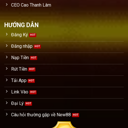
CEO Cao Thanh Lâm
HƯỚNG DẪN
Đăng Ký
Đăng nhập
Nạp Tiền
Rút Tiền
Tải App
Link Vào
Đại Lý
Câu hỏi thường gặp về New88