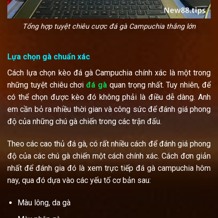
Tổng hợp tuyệt chiêu cược đá gà Campuchia thắng lớn
Lựa chọn gà chuẩn xác
Cách lựa chọn kèo đá gà Campuchia chính xác là một trong
những tuyệt chiêu chơi
đá gà
quan trọng nhất. Tuy nhiên, để
có thể chọn được kèo đó không phải là điều dễ dàng. Anh
em cần bỏ ra nhiều thời gian và công sức để đánh giá phong
độ của những chú gà chiến trong các trận đấu.
Theo các cao thủ đá gà, có rất nhiều cách để đánh giá phong
độ của các chú gà chiến một cách chính xác. Cách đơn giản
nhất để đánh gia đó là xem trực tiếp đá gà campuchia hôm
nay, qua đó dựa vào các yếu tố cơ bản sau:
Màu lông, da gà