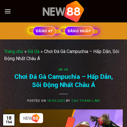
Skip
to
content
ĐĂNG KÝ
ĐĂNG NHẬP
Trang chủ
»
Đá Gà
»
Chơi Đá Gà Campuchia – Hấp Dẫn, Sôi
Động Nhất Châu Á
ĐÁ GÀ
Chơi Đá Gà Campuchia – Hấp Dẫn,
Sôi Động Nhất Châu Á
POSTED ON
18/04/2023
BY
CAO THANH LÂM
18
Th4