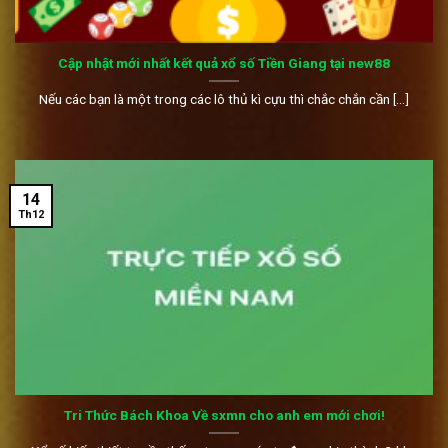
Cập nhật mới nhất kết quả xổ số Tiền Giang tại new88
Nếu các bạn là một trong các lô thủ kì cựu thì chắc chắn cần [...]
14
Th12
Tri Thức Bách Khoa Về sxmn cho anh em mới chơi!