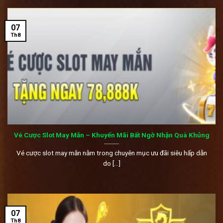
07
Th8
Vé Cược Slot May Mắn – Khuyến Mãi Bất Ngờ Nhận Quà Khủng
Vé cược slot may mắn nằm trong chuyên mục ưu đãi siêu hấp dẫn
do [...]
07
Th8