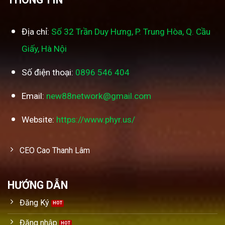
Địa chỉ:
Số 32 Trần Duy Hưng, P. Trung Hòa, Q. Cầu
Giấy, Hà Nội
Số điện thoại:
0896 546 404
Email:
new88network@gmail.com
Website:
https://www.phyr.us/
CEO Cao Thanh Lâm
HƯỚNG DẪN
Đăng Ký
Đăng nhập