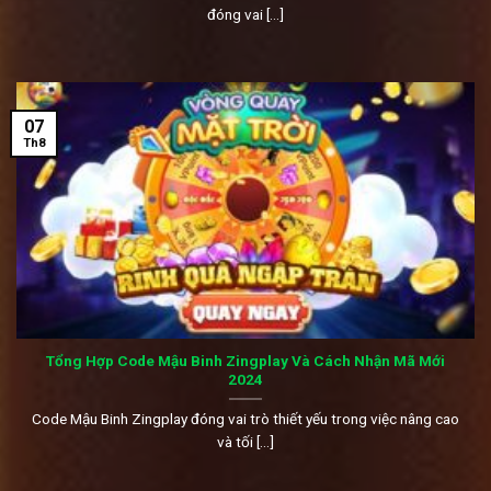
đóng vai [...]
07
Th8
Tổng Hợp Code Mậu Binh Zingplay Và Cách Nhận Mã Mới
2024
Code Mậu Binh Zingplay đóng vai trò thiết yếu trong việc nâng cao
và tối [...]