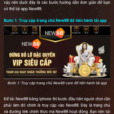
vậy nên dưới đây là các bước hướng dẫn đơn giản để bạn
có thể tải app New88.
Bước 1: Truy cập trang chủ New88 để tiến hành tải app
Bước 1: Truy cập trang chủ New88 care để tiến hành tải app
Để tải New88 bằng Iphone thì bước đầu tiên người chơi cần
phải làm đó chính là truy cập vào New88. Đây là trang chủ
và đường link chính thức mà New88 hoạt động. Bạn nên tải