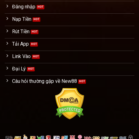
Đăng nhập
Nạp Tiền
Rút Tiền
Tải App
Link Vào
Đại Lý
Câu hỏi thường gặp về New88