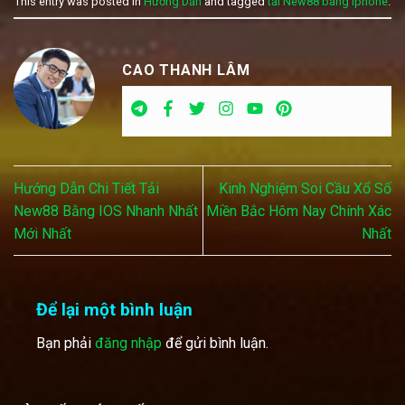
This entry was posted in
Hướng Dẫn
and tagged
tải New88 bằng iphone
.
CAO THANH LÂM
Hướng Dẫn Chi Tiết Tải
Kinh Nghiệm Soi Cầu Xổ Số
New88 Bằng IOS Nhanh Nhất
Miền Bắc Hôm Nay Chính Xác
Mới Nhất
Nhất
Để lại một bình luận
Bạn phải
đăng nhập
để gửi bình luận.