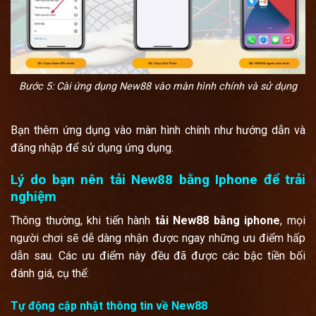
Bước 5: Cài ứng dụng New88 vào màn hình chính và sử dụng
Bạn thêm ứng dụng vào màn hình chính như hướng dẫn và
đăng nhập để sử dụng ứng dụng.
Lý do bạn nên tải New88 bằng Iphone để trải
nghiệm
Thông thường, khi tiến hành
tải New88 bằng iphone
, mọi
người chơi sẽ dễ dàng nhận được ngay những ưu điểm hấp
dẫn sau. Các ưu điểm này đều đã được các bậc tiền bối
đánh giá, cụ thể:
Tự động cập nhật thông tin về New88