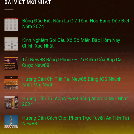
BÀI VIẾT MỚI NHẤT
Bảng Đặc Biệt Năm Là Gì? Tổng Hợp Bảng Đặc Biệt
Năm 2024
Kinh Nghiệm Soi Cầu Xổ Số Miền Bắc Hôm Nay
Chính Xác Nhất
Tải New88 Bằng IPhone – Ưu Điểm Của App Cá
Cược New88
Hướng Dẫn Chi Tiết Tải New88 Bằng IOS Nhanh
Nhất Mới Nhất
Hướng Dẫn Tải AppNew88 Bằng Android Mới Nhất
2024
Hướng Dẫn Cách Chơi Phỏm Trực Tuyến Ăn Tiền Tại
New88