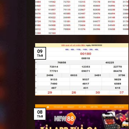
09
Th8
08
Th8