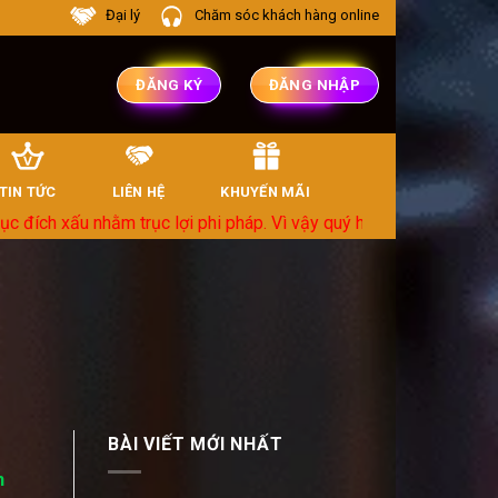
Đại lý
Chăm sóc khách hàng online
ĐĂNG KÝ
ĐĂNG NHẬP
TIN TỨC
LIÊN HỆ
KHUYẾN MÃI
hi pháp. Vì vậy quý hội viên tuyệt đối không chuyển tiền vào bấ
BÀI VIẾT MỚI NHẤT
m