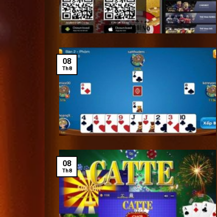
08
Th8
08
Th8