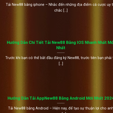
Tải New88 bằng iphone – Nhắc đến những địa điểm cá cược uy t
chắc [...]
Hướng Dẫn Chi Tiết Tải New88 Bằng IOS Nhanh Nhất Mớ
Nhất
Trước khi bạn có thể bắt đầu đăng ký New88, trước tiên bạn phải 
[...]
Hướng Dẫn Tải AppNew88 Bằng Android Mới Nhất 202
Tải New88 bằng Android – Hiện nay, để tạo sự thuận lợi cho an