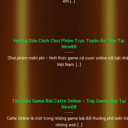
em [...]
Hướng Dẫn Cách Chơi Phỏm Trực Tuyến Ăn Tiền Tại
New88
Chơi phỏm miễn phí – hình thức game cá cược online nổi bật nh
Việt Nam. [...]
Tìm Hiểu Game Bài Catte Online – Top Game Hay Tại
New88
Catte Online là một trong những game bài đổi thưởng phổ biến tr
những web [...]