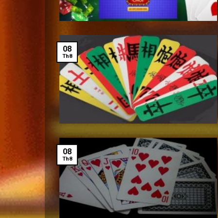
08
Th8
08
Th8