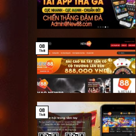
08
Th8
08
Th8