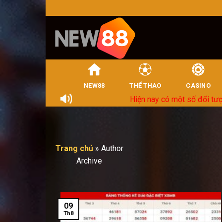
Skip
to
content
NEW88
THỂ THAO
CASINO
Hiện nay có một số đối tượng lợi dụng sức mạnh 
Trang chủ
»
Author
Archive
09
Th8