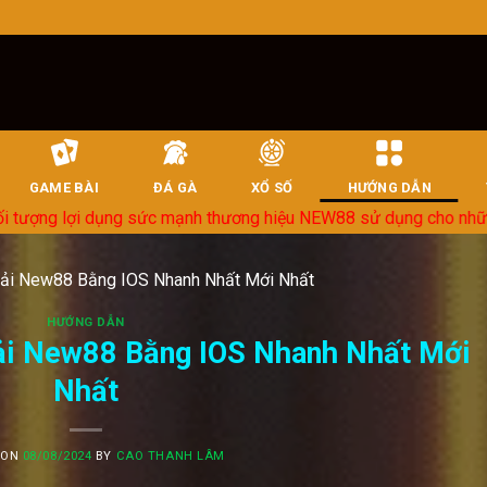
GAME BÀI
ĐÁ GÀ
XỔ SỐ
HƯỚNG DẪN
 thương hiệu NEW88 sử dụng cho những mục đích xấu nhằm trục lợi
Tải New88 Bằng IOS Nhanh Nhất Mới Nhất
HƯỚNG DẪN
ải New88 Bằng IOS Nhanh Nhất Mới
Nhất
 ON
08/08/2024
BY
CAO THANH LÂM