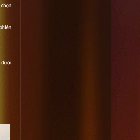
n chọn
phiên
 dưới