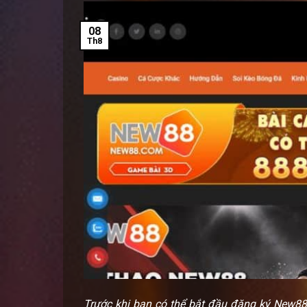
08
Th8
Trước khi bạn có thể bắt đầu đăng ký New88,