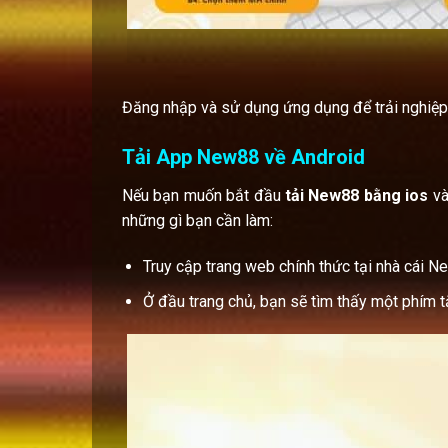
Đăng nhập và sử dụng ứng dụng để trải nghiệp n
Tải App New88 về Android
Nếu bạn muốn bắt đầu
tải New88 bằng ios
và
những gì bạn cần làm:
Truy cập trang web chính thức tại nhà cái Ne
Ở đầu trang chủ, bạn sẽ tìm thấy một phím 