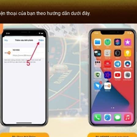
iện thoại của bạn theo hướng dẫn dưới đây.