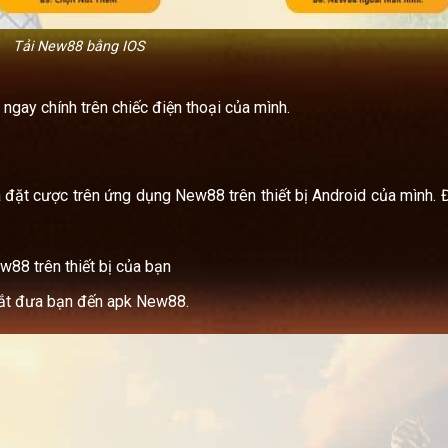
Tải New88 bằng IOS
gay chính trên chiếc điện thoại của mình.
 đặt cược trên ứng dụng New88 trên thiết bị Android của mình. 
w88 trên thiết bị của bạn
tắt đưa bạn đến apk New88.