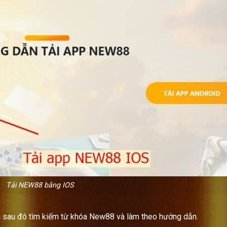
Tải NEW88 bằng IOS
ari sau đó tìm kiếm từ khóa New88 và làm theo hướng dẫn.