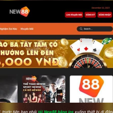
 trước tiên bạn phải
tải New88 bằng ios
xuống thiết bị di độn