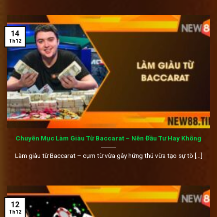
14
Th12
Chuyên Mục Làm Giàu Từ Baccarat – Nên Đầu Tư Hay Không
Làm giàu từ Baccarat – cụm từ vừa gây hứng thú vừa tạo sự tò [...]
12
Th12