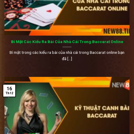
Bí Mật Các Kiểu Ra Bài Của Nhà Cái Trong Baccarat Online
Bí mật trong các kiểu ra bài của nhà cái trong Baccarat online bạn
đã [...]
16
Th12