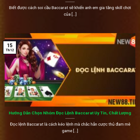
Biết được cách soi cầu Baccarat sẽ khiến anh em gia tăng skill chơi
của [...]
15
Th12
Hướng Dẫn Chọn Nhóm Đọc Lệnh Baccarat Uy Tín, Chất Lượng
Đọc lệnh Baccarat là cách kéo lệnh mà chắc hẳn cược thủ đam mê
game [...]