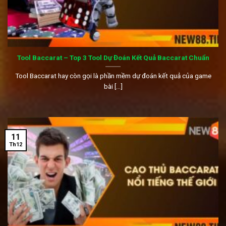
Tool Baccarat – Top 3 Tool Dự Đoán Kết Quả Baccarat Chuẩn
Tool Baccarat hay còn gọi là phần mềm dự đoán kết quả của game
bài [...]
11
Th12