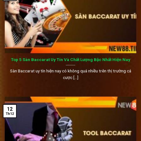
Top 5 Sàn Baccarat Uy Tín Và Chất Lượng Bậc Nhất Hiện Nay
Sàn Baccarat uy tín hiện nay có không quá nhiều trên thị trường cá
cược [...]
12
Th12