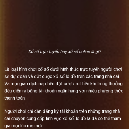
Xổ số trực tuyến hay xổ số online là gì?
Là loại hình chơi xổ số dưới hình thức trực tuyến người chơi
sẽ dự đoán và đặt cược xổ số lô đề trên các trang nhà cái.
Và mọi giao dịch nạp tiền đặt cược, rút tiền khi trúng thưởng
đều diễn ra bằng tài khoản ngân hàng với nhiều phương thức
thanh toán.
Người chơi chỉ cần đăng ký tài khoản trên những trang nhà
cái chuyên cung cấp lĩnh vực xổ số, lô đề là đã có thể tham
gia mọi lúc mọi nơi.