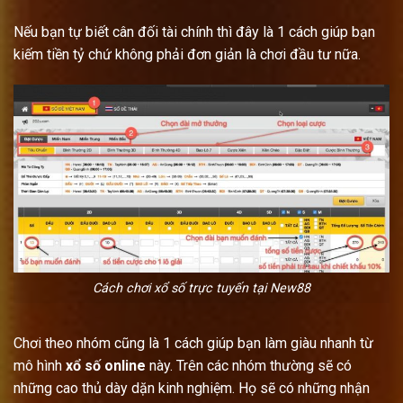
Nếu bạn tự biết cân đối tài chính thì đây là 1 cách giúp bạn
kiếm tiền tỷ chứ không phải đơn giản là chơi đầu tư nữa.
Cách chơi xổ số trực tuyến tại New88
Chơi theo nhóm cũng là 1 cách giúp bạn làm giàu nhanh từ
mô hình
xổ số online
này. Trên các nhóm thường sẽ có
những cao thủ dày dặn kinh nghiệm. Họ sẽ có những nhận