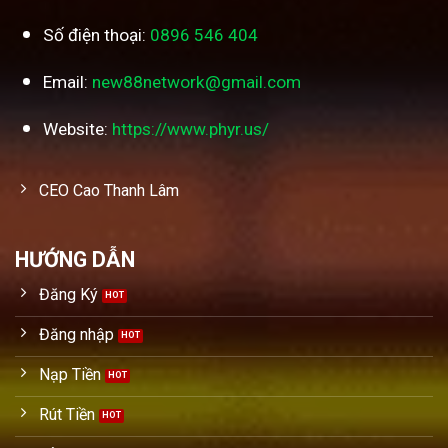
Số điện thoại:
0896 546 404
Email:
new88network@gmail.com
Website:
https://www.phyr.us/
CEO Cao Thanh Lâm
HƯỚNG DẪN
Đăng Ký
Đăng nhập
Nạp Tiền
Rút Tiền