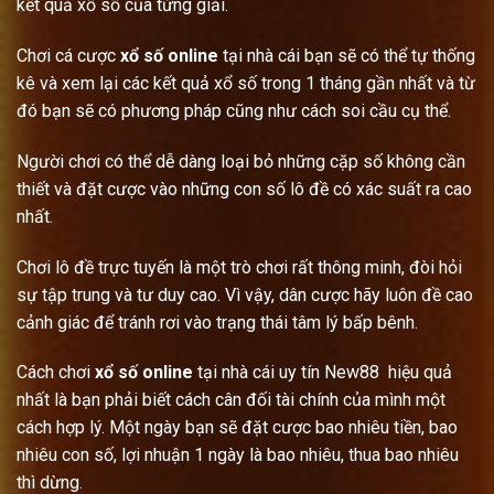
kết quả xổ số của từng giải.
Chơi cá cược
xổ số online
tại nhà cái bạn sẽ có thể tự thống
kê và xem lại các kết quả xổ số trong 1 tháng gần nhất và từ
đó bạn sẽ có phương pháp cũng như cách soi cầu cụ thể.
Người chơi có thể dễ dàng loại bỏ những cặp số không cần
thiết và đặt cược vào những con số lô đề có xác suất ra cao
nhất.
Chơi lô đề trực tuyến là một trò chơi rất thông minh, đòi hỏi
sự tập trung và tư duy cao. Vì vậy, dân cược hãy luôn đề cao
cảnh giác để tránh rơi vào trạng thái tâm lý bấp bênh.
Cách chơi
xổ số online
tại nhà cái uy tín New88 hiệu quả
nhất là bạn phải biết cách cân đối tài chính của mình một
cách hợp lý. Một ngày bạn sẽ đặt cược bao nhiêu tiền, bao
nhiêu con số, lợi nhuận 1 ngày là bao nhiêu, thua bao nhiêu
thì dừng.