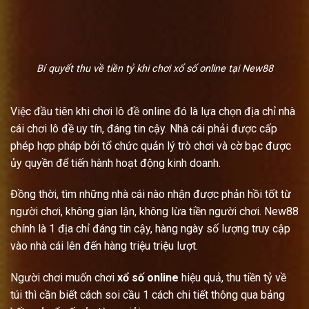
Bí quyết thu về tiền tỷ khi chơi xổ số online tại New88
Việc đầu tiên khi chơi lô đề online đó là lựa chọn địa chỉ nhà
cái chơi lô đề uy tín, đáng tin cậy. Nhà cái phải được cấp
phép hợp pháp bởi tổ chức quản lý trò chơi và cờ bạc được
ủy quyền để tiến hành hoạt động kinh doanh.
Đồng thời, tìm những nhà cái nào nhận được phản hồi tốt từ
người chơi, không gian lận, không lừa tiền người chơi. New88
chính là 1 địa chỉ đáng tin cậy, hàng ngày số lượng truy cập
vào nhà cái lên đến hàng triệu triệu lượt.
Người chơi muốn chơi
xổ số online
hiệu quả, thu tiền tỷ về
túi thì cần biết cách soi cầu 1 cách chi tiết thông qua bảng