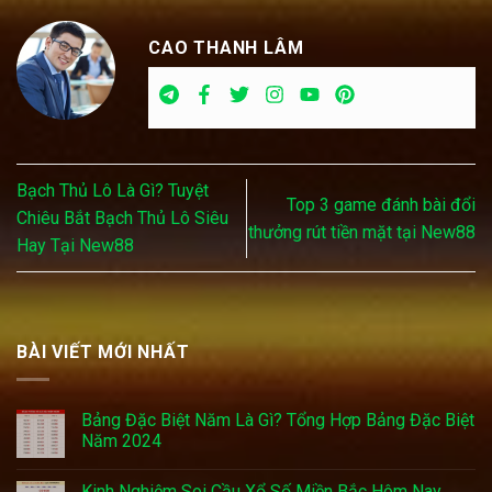
CAO THANH LÂM
Bạch Thủ Lô Là Gì? Tuyệt
Top 3 game đánh bài đổi
Chiêu Bắt Bạch Thủ Lô Siêu
thưởng rút tiền mặt tại New88
Hay Tại New88
BÀI VIẾT MỚI NHẤT
Bảng Đặc Biệt Năm Là Gì? Tổng Hợp Bảng Đặc Biệt
Năm 2024
Kinh Nghiệm Soi Cầu Xổ Số Miền Bắc Hôm Nay