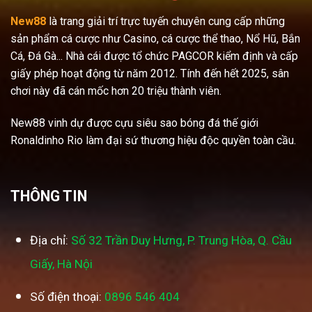
New88
là trang giải trí trực tuyến chuyên cung cấp những
sản phẩm cá cược như Casino, cá cược thể thao, Nổ Hũ, Bắn
Cá, Đá Gà... Nhà cái được tổ chức PAGCOR kiểm định và cấp
giấy phép hoạt động từ năm 2012. Tính đến hết 2025, sân
chơi này đã cán mốc hơn 20 triệu thành viên.
New88 vinh dự được cựu siêu sao bóng đá thế giới
Ronaldinho Rio làm đại sứ thương hiệu độc quyền toàn cầu.
THÔNG TIN
Địa chỉ:
Số 32 Trần Duy Hưng, P. Trung Hòa, Q. Cầu
Giấy, Hà Nội
Số điện thoại:
0896 546 404