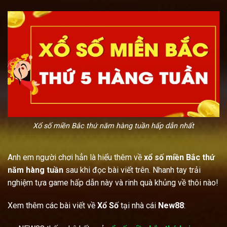
Xổ số miền Bắc thứ năm hàng tuần hấp dẫn nhất
Anh em người chơi hẳn là hiểu thêm về
xổ số miền Bắc thứ
năm hàng tuần
sau khi đọc bài viết trên. Nhanh tay trải
nghiệm tựa game hấp dẫn này và rinh quà khủng về thôi nào!
Xem thêm các bài viết về
Xổ Số
tại nhà cái
New88
: