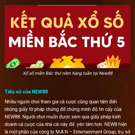
Xổ số miền Bắc thứ năm hàng tuần tại New88
Tiểu sử của NEW88
Nhiều người chơi tham gia cá cược cũng quan tâm đến
những giấy tờ pháp chứng để chứng minh độ tin cậy của
NEW88. Người chơi muốn được xem qua giấy phép kinh
doanh cá cược của nhà cái này để yên tâm hơn. NEW8 hiện
là một phần của công ty M.A.N – Entertainment Group, trụ sở