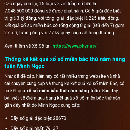
Các ngày còn lại, 15 loại vé với tổng số tiền là
7.048.500.000 đồng sẽ được phát hành. Có 6 giải đặc biệt
trị giá 3 tỷ đồng, với tổng giải đặc biệt là 225 triệu đồng.
Kết quả xổ số miền bắc có tổng cộng 8 giải (ĐB đến 7) gồm
27 số, tương ứng với 27 kỳ quay chọn số trúng thưởng.
Xem thêm về Xổ Số tại:
https://www.phyr.us/
Thống kê kết quả xổ số miền bắc thứ năm hàng
tuần Minh Ngọc
Như đã đề cập, hiện nay có rất nhiều trang website và nhà
cái chuyên cung cấp và thống kê kết quả xổ số miền Bắc, có
cả kết quả
xổ số miền bắc thứ năm hàng tuần
. Sau đây,
bài viết sẽ điểm qua bảng kết quả xổ số miền bắc thứ năm
gần đây nhất do Minh Ngọc cung cấp:
Dãy số giải đặc biệt: 28670
Dãy số giải nhất: 79137