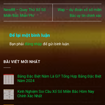
New88 – Quay Thử Xổ Số
Wap – dự đoán xổ số miền
Miền Bắc Miễn Phí
Bắc uy tín chính xác
Để lại một bình luận
Bạn phải
đăng nhập
để gửi bình luận.
BÀI VIẾT MỚI NHẤT
Bảng Đặc Biệt Năm Là Gì? Tổng Hợp Bảng Đặc Biệt
Năm 2024
Kinh Nghiệm Soi Cầu Xổ Số Miền Bắc Hôm Nay
Chính Xác Nhất