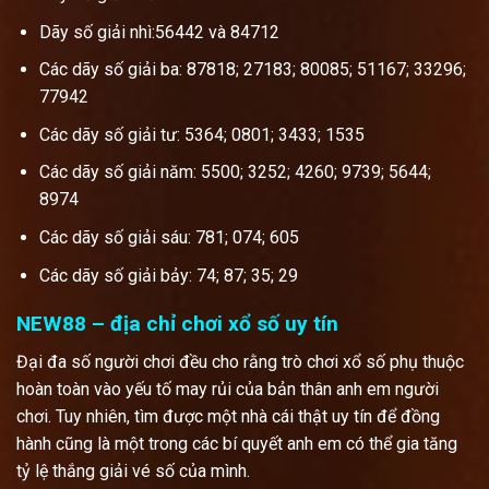
Dãy số giải nhì:56442 và 84712
Các dãy số giải ba: 87818; 27183; 80085; 51167; 33296;
77942
Các dãy số giải tư: 5364; 0801; 3433; 1535
Các dãy số giải năm: 5500; 3252; 4260; 9739; 5644;
8974
Các dãy số giải sáu: 781; 074; 605
Các dãy số giải bảy: 74; 87; 35; 29
NEW88 – địa chỉ chơi xổ số uy tín
Đại đa số người chơi đều cho rằng trò chơi xổ số phụ thuộc
hoàn toàn vào yếu tố may rủi của bản thân anh em người
chơi. Tuy nhiên, tìm được một nhà cái thật uy tín để đồng
hành cũng là một trong các bí quyết anh em có thể gia tăng
tỷ lệ thắng giải vé số của mình.