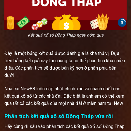
Kết quả xổ số Đồng Tháp ngày hôm qua
Đây là một bảng kết quả được đánh giá là khá thú vị. Dựa
trên bảng kết quả này thì chúng ta có thể phân tích khá nhiều
điều. Các phân tích sẽ được bàn kỹ hơn ở phần phía bên
dưới.
Nhà cái New88 luôn cập nhật chính xác và nhanh nhất các
kết quả xổ số từ các nhà đài. Đặc biệt là anh em có thể xem
qua tất cả các kết quả của mọi nhà đài ở miền nam tại New.
Phân tích kết quả xổ số Đồng Tháp vừa rồi
Hãy cùng đi sâu vào phân tích các kết quả xổ số Đồng Tháp