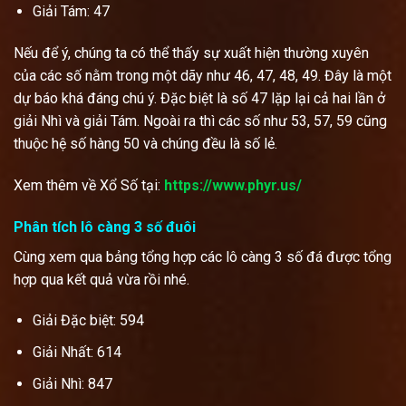
Giải Tám: 47
Nếu để ý, chúng ta có thể thấy sự xuất hiện thường xuyên
của các số nằm trong một dãy như 46, 47, 48, 49. Đây là một
dự báo khá đáng chú ý. Đặc biệt là số 47 lặp lại cả hai lần ở
giải Nhì và giải Tám. Ngoài ra thì các số như 53, 57, 59 cũng
thuộc hệ số hàng 50 và chúng đều là số lẻ.
Xem thêm về Xổ Số tại:
https://www.phyr.us/
Phân tích lô càng 3 số đuôi
Cùng xem qua bảng tổng hợp các lô càng 3 số đá được tổng
hợp qua kết quả vừa rồi nhé.
Giải Đặc biệt: 594
Giải Nhất: 614
Giải Nhì: 847