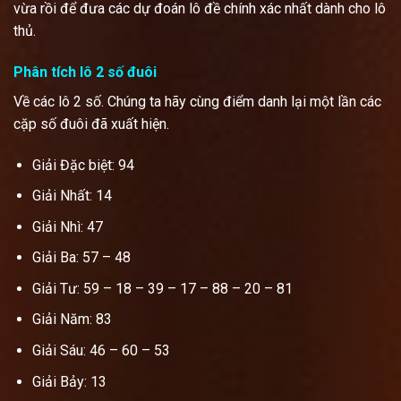
vừa rồi để đưa các dự đoán lô đề chính xác nhất dành cho lô
thủ.
Phân tích lô 2 số đuôi
Về các lô 2 số. Chúng ta hãy cùng điểm danh lại một lần các
cặp số đuôi đã xuất hiện.
Giải Đặc biệt: 94
Giải Nhất: 14
Giải Nhì: 47
Giải Ba: 57 – 48
Giải Tư: 59 – 18 – 39 – 17 – 88 – 20 – 81
Giải Năm: 83
Giải Sáu: 46 – 60 – 53
Giải Bảy: 13