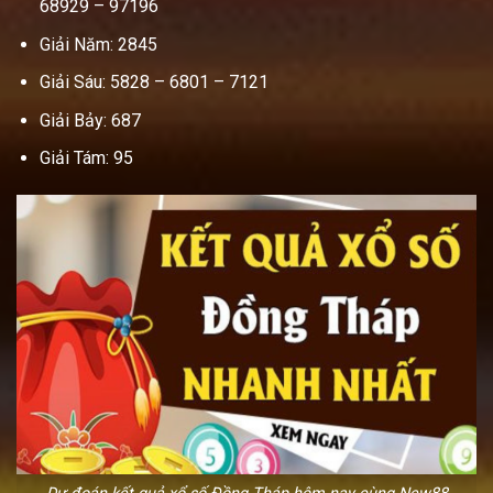
68929 – 97196
Giải Năm: 2845
Giải Sáu: 5828 – 6801 – 7121
Giải Bảy: 687
Giải Tám: 95