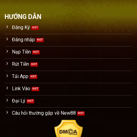
HƯỚNG DẪN
Đăng Ký
Đăng nhập
Nạp Tiền
Rút Tiền
Tải App
Link Vào
Đại Lý
Câu hỏi thường gặp về New88