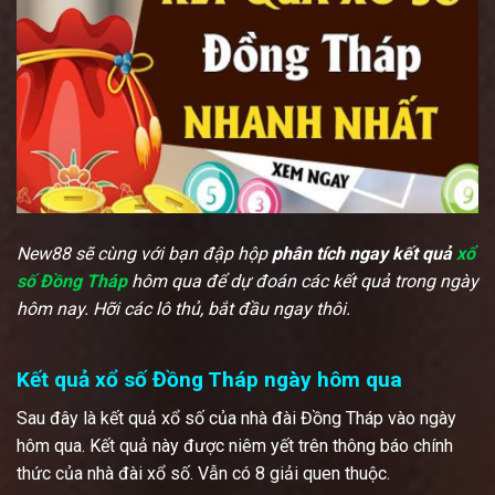
New88 sẽ cùng với bạn đập hộp
phân tích ngay kết quả
xổ
số Đồng Tháp
hôm qua để dự đoán các kết quả trong ngày
hôm nay. Hỡi các lô thủ, bắt đầu ngay thôi.
Kết quả xổ số Đồng Tháp ngày hôm qua
Sau đây là kết quả xổ số của nhà đài Đồng Tháp vào ngày
hôm qua. Kết quả này được niêm yết trên thông báo chính
thức của nhà đài xổ số. Vẫn có 8 giải quen thuộc.