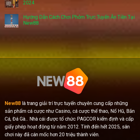
2024
Hướng Dẫn Cách Chơi Phỏm Trực Tuyến Ăn Tiền Tại
New88
New88
là trang giải trí trực tuyến chuyên cung cấp những
sản phẩm cá cược như Casino, cá cược thể thao, Nổ Hũ, Bắn
Cá, Đá Gà... Nhà cái được tổ chức PAGCOR kiểm định và cấp
giấy phép hoạt động từ năm 2012. Tính đến hết 2025, sân
chơi này đã cán mốc hơn 20 triệu thành viên.