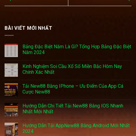
BÀI VIẾT MỚI NHẤT
Bảng Đặc Biệt Năm Là Gì? Tổng Hợp Bảng Đặc Biệt
Năm 2024
Kinh Nghiệm Soi Cầu Xổ Số Miền Bắc Hôm Nay
Chính Xác Nhất
Tải New88 Bằng IPhone – Ưu Điểm Của App Cá
Cược New88
Hướng Dẫn Chi Tiết Tải New88 Bằng IOS Nhanh
Nhất Mới Nhất
Hướng Dẫn Tải AppNew88 Bằng Android Mới Nhất
2024