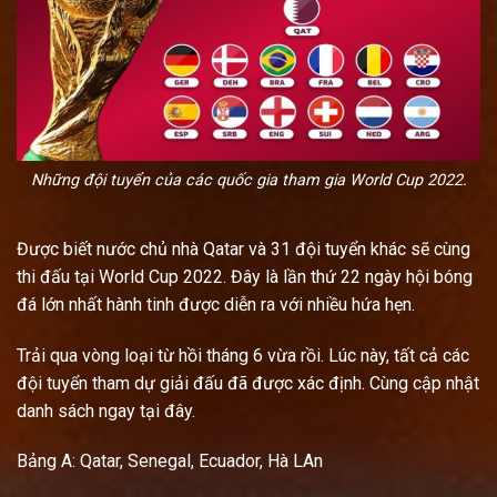
Những đội tuyển của các quốc gia tham gia World Cup 2022.
Được biết nước chủ nhà Qatar và 31 đội tuyển khác sẽ cùng
thi đấu tại World Cup 2022. Đây là lần thứ 22 ngày hội bóng
đá lớn nhất hành tinh được diễn ra với nhiều hứa hẹn.
Trải qua vòng loại từ hồi tháng 6 vừa rồi. Lúc này, tất cả các
đội tuyển tham dự giải đấu đã được xác định. Cùng cập nhật
danh sách ngay tại đây.
Bảng A: Qatar, Senegal, Ecuador, Hà LAn