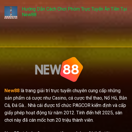
Hướng Dẫn Cách Chơi Phỏm Trực Tuyến Ăn Tiền Tại
New88
New88
là trang giải trí trực tuyến chuyên cung cấp những
sản phẩm cá cược như Casino, cá cược thể thao, Nổ Hũ, Bắn
Cá, Đá Gà... Nhà cái được tổ chức PAGCOR kiểm định và cấp
giấy phép hoạt động từ năm 2012. Tính đến hết 2025, sân
chơi này đã cán mốc hơn 20 triệu thành viên.