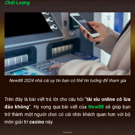
Chất Lượng
New88 2024 nhà cái uy tin bạn có thể tin tưởng để tham gia
Trên đây là bài viết trả lời cho câu hỏi “
tài xỉu online có lừa
đảo không
”. Hy vọng qua bài viết của
New88
sẽ giúp bạn
trở thành một người chơi có cái nhìn khách quan hơn với bộ
môn giải trí
casino
này.