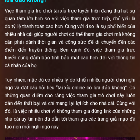
Việc tham gia trò chơi tài xỉu trực tuyến hiện đang thu hút sự
quan tâm lớn hơn so với việc tham gia trực tiếp, chủ yếu là
do tỷ lệ thanh toán cao hơn. Cùng với đso là sự phổ biến của
nhiều nhà cái giúp người chơi có thể tham gia chơi mà không
cần phải dành thời gian và công sức để di chuyển đến các
điểm đến truyền thống. Bên cạnh đó, việc tham gia trực
tuyến cũng đảm bảo tính bảo mật cao hơn đối với thông tin
cá nhân của họ.
Tuy nhiên, mặc dù có nhiều lý do khiến nhiều người chơi nghi
ngờ và đặt câu hỏi liệu “tài xỉu online có lừa đảo không”. Có
những quan điểm cho rằng việc tham gia trò chơi này luôn
dẫn đến thất bại và chỉ mang lại lợi ích cho nhà cái. Cùng với
đó, là việc nhiều chơi vì không tham gia đúng link của những
nhà cái uy tin nên đã dẫn tới tham gia các trang giả mạo đã
tạo nên mối nghi ngờ này.