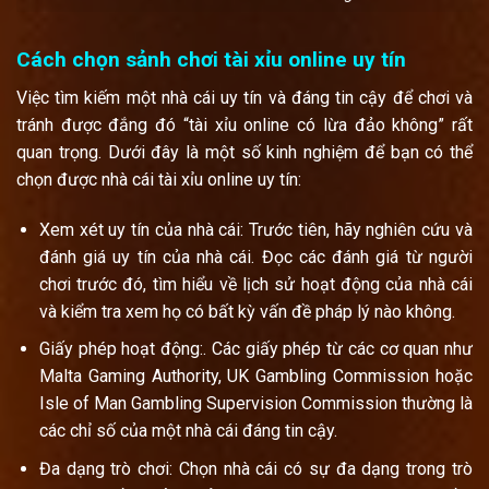
Cách chọn sảnh chơi tài xỉu online uy tín
Việc tìm kiếm một nhà cái uy tín và đáng tin cậy để chơi và
tránh được đắng đó “tài xỉu online có lừa đảo không” rất
quan trọng. Dưới đây là một số kinh nghiệm để bạn có thể
chọn được nhà cái tài xỉu online uy tín:
Xem xét uy tín của nhà cái: Trước tiên, hãy nghiên cứu và
đánh giá uy tín của nhà cái. Đọc các đánh giá từ người
chơi trước đó, tìm hiểu về lịch sử hoạt động của nhà cái
và kiểm tra xem họ có bất kỳ vấn đề pháp lý nào không.
Giấy phép hoạt động:. Các giấy phép từ các cơ quan như
Malta Gaming Authority, UK Gambling Commission hoặc
Isle of Man Gambling Supervision Commission thường là
các chỉ số của một nhà cái đáng tin cậy.
Đa dạng trò chơi: Chọn nhà cái có sự đa dạng trong trò