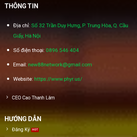
THÔNG TIN
Địa chỉ:
Số 32 Trần Duy Hưng, P. Trung Hòa, Q. Cầu
Giấy, Hà Nội
Số điện thoại:
0896 546 404
Email:
new88network@gmail.com
Website:
https://www.phyr.us/
CEO Cao Thanh Lâm
HƯỚNG DẪN
Đăng Ký