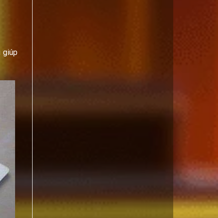
i giúp