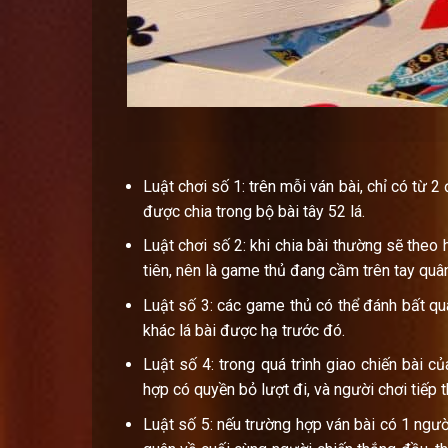
Luật chơi số 1: trên mỗi ván bài, chỉ có từ 
được chia trong bộ bài tây 52 lá.
Luật chơi số 2: khi chia bài thường sẽ the
tiên, nên là game thủ đang cầm trên tay quâ
Luật số 3: các game thủ có thể đánh bất quân
khác lá bài được hạ trước đó.
Luật số 4: trong quá trình giao chiến bài c
hợp có quyền bỏ lượt đi, và người chơi tiếp t
Luật số 5: nếu trường hợp ván bài có 1 ngườ