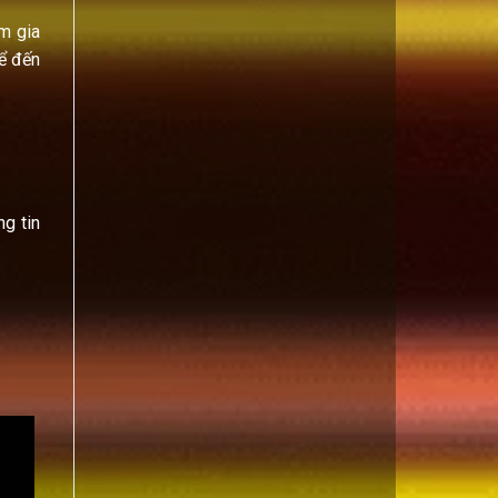
m gia
kể đến
g tin