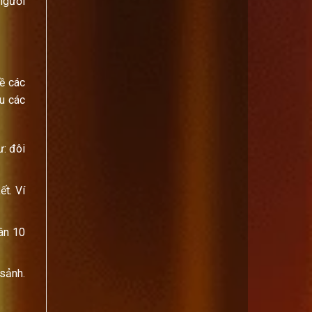
 người
về các
ữu các
ư: đôi
ết. Ví
uân 10
 sảnh.