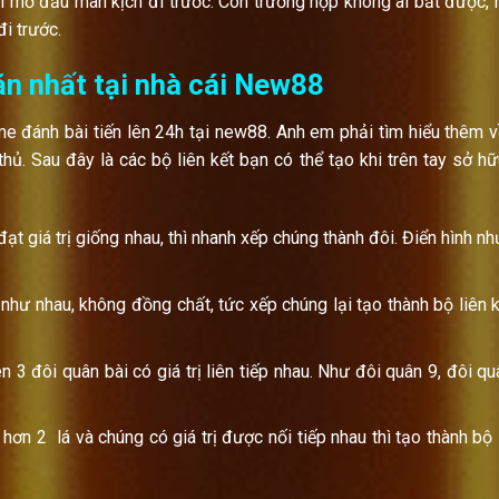
hì mở đầu màn kịch đi trước. Còn trường hợp không ai bắt được,
i trước.
ăn nhất tại nhà cái New88
me
đánh bài
tiến lên 24h tại new88. Anh em phải tìm hiểu thêm 
hủ. Sau đây là các bộ liên kết bạn có thể tạo khi trên tay sở h
ạt giá trị giống nhau, thì nhanh xếp chúng thành đôi. Điển hình nh
 như nhau, không đồng chất, tức xếp chúng lại tạo thành bộ liên k
 3 đôi quân bài có giá trị liên tiếp nhau. Như đôi quân 9, đôi q
 hơn 2 lá và chúng có giá trị được nối tiếp nhau thì tạo thành bộ