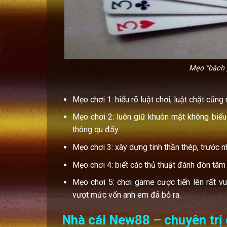
Mẹo “bách p
Mẹo chơi 1: hiểu rõ luật chơi, luật chặt cũn
Mẹo chơi 2: luôn giữ khuôn mặt không biể
thông qu đấy.
Mẹo chơi 3: xây dựng tinh thần thép, trước nh
Mẹo chơi 4: biết các thủ thuật đánh đòn tâm l
Mẹo chơi 5: chơi game
cược tiến lên rất v
vượt mức vốn anh em đã bỏ ra.
Nhà cái New88 – chuyên trị 