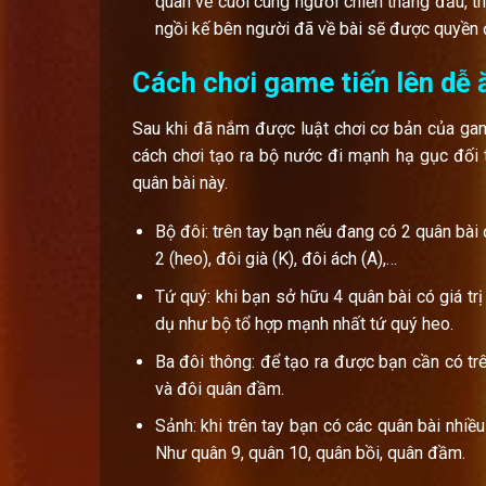
quân về cuối cùng người chiến thắng đầu, t
ngồi kế bên người đã về bài sẽ được quyền đ
Cách chơi game tiến lên dễ 
Sau khi đã nắm được luật chơi cơ bản của ga
cách chơi tạo ra bộ nước đi mạnh hạ gục đối t
quân bài này.
Bộ đôi: trên tay bạn nếu đang có 2 quân bài đ
2 (heo), đôi già (K), đôi ách (A),…
Tứ quý: khi bạn sở hữu 4 quân bài có giá trị
dụ như bộ tổ hợp mạnh nhất tứ quý heo.
Ba đôi thông: để tạo ra được bạn cần có trên
và đôi quân đầm.
Sảnh: khi trên tay bạn có các quân bài nhiều
Như quân 9, quân 10, quân bồi, quân đầm.