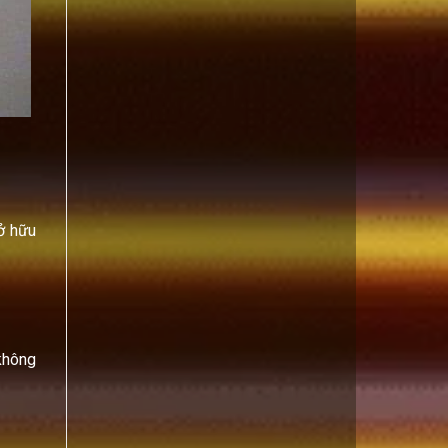
ở hữu
 không