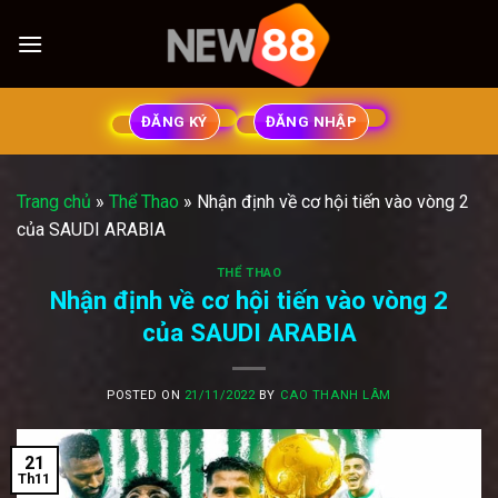
Skip
to
content
ĐĂNG KÝ
ĐĂNG NHẬP
Trang chủ
»
Thể Thao
»
Nhận định về cơ hội tiến vào vòng 2
của SAUDI ARABIA
THỂ THAO
Nhận định về cơ hội tiến vào vòng 2
của SAUDI ARABIA
POSTED ON
21/11/2022
BY
CAO THANH LÂM
21
Th11