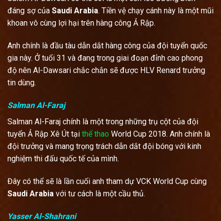
đáng sợ của
Saudi Arabia
. Tiền vệ chạy cánh này là một mũi
khoan vô cùng lợi hại trên hàng công Ả Rập.
Anh chính là đầu tàu dẫn dắt hàng công của đội tuyển quốc
gia này. Ở tuổi 31 và đang trong giai đoạn đỉnh cao phong
độ nên Al-Dawsari chắc chắn sẽ được HLV Renard trưởng
tin dùng.
Salman Al-Faraj
Salman Al-Faraj chính là một trong những trụ cột của đội
tuyển Ả Rập Xê Út tại
thể thao
World Cup 2018. Anh chính là
đội trưởng và mang trọng trách dẫn dắt đội bóng với kinh
nghiệm thi đấu quốc tế của mình.
Đây có thể sẽ là lần cuối anh tham dự VCK World Cup cùng
Saudi Arabia
với tư cách là một cầu thủ.
Yasser Al-Shahrani