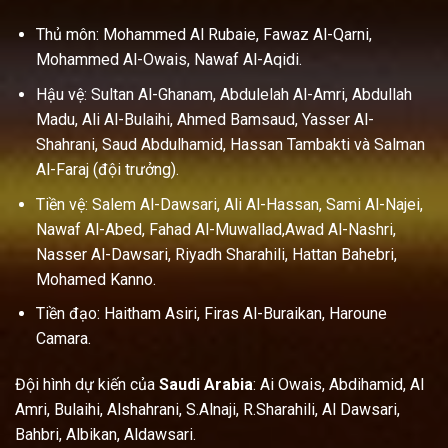
Thủ môn: Mohammed Al Rubaie, Fawaz Al-Qarni,
Mohammed Al-Owais, Nawaf Al-Aqidi.
Hậu vệ: Sultan Al-Ghanam, Abdulelah Al-Amri, Abdullah
Madu, Ali Al-Bulaihi, Ahmed Bamsaud, Yasser Al-
Shahrani, Saud Abdulhamid, Hassan Tambakti và Salman
Al-Faraj (đội trưởng).
Tiền vệ: Salem Al-Dawsari, Ali Al-Hassan, Sami Al-Najei,
Nawaf Al-Abed, Fahad Al-Muwallad,Awad Al-Nashri,
Nasser Al-Dawsari, Riyadh Sharahili, Hattan Bahebri,
Mohamed Kanno.
Tiền đạo: Haitham Asiri, Firas Al-Buraikan, Haroune
Camara.
Đội hình dự kiến của
Saudi Arabia
: Ai Owais, Abdihamid, Al
Amri, Bulaihi, Alshahrani, S.Alnaji, R.Sharahili, Al Dawsari,
Bahbri, Albikan, Aldawsari.