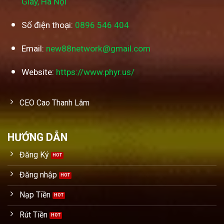
Giấy, Hà Nội
Số điện thoại:
0896 546 404
Email:
new88network@gmail.com
Website:
https://www.phyr.us/
CEO Cao Thanh Lâm
HƯỚNG DẪN
Đăng Ký
Đăng nhập
Nạp Tiền
Rút Tiền