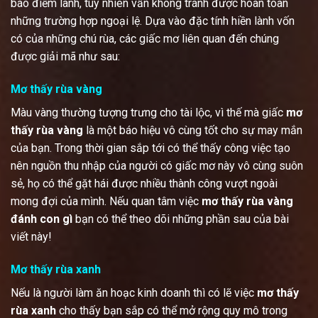
báo điềm lành, tuy nhiên vẫn không tránh được hoàn toàn
những trường hợp ngoại lệ. Dựa vào đặc tính hiền lành vốn
có của những chú rùa, các giấc mơ liên quan đến chúng
được giải mã như sau:
Mơ thấy rùa vàng
Màu vàng thường tượng trưng cho tài lộc, vì thế mà giấc
mơ
thấy rùa vàng
là một báo hiệu vô cùng tốt cho sự may mắn
của bạn. Trong thời gian sắp tới có thể thấy công việc tạo
nên nguồn thu nhập của người có giấc mơ này vô cùng suôn
sẻ, họ có thể gặt hái được nhiều thành công vượt ngoài
mong đợi của mình. Nếu quan tâm việc
mơ thấy rùa vàng
đánh con gì
bạn có thể theo dõi những phần sau của bài
viết này!
Mơ thấy rùa xanh
Nếu là người làm ăn hoạc kinh doanh thì có lẽ việc
mơ thấy
rùa xanh
cho thấy bạn sắp có thể mở rộng quy mô trong