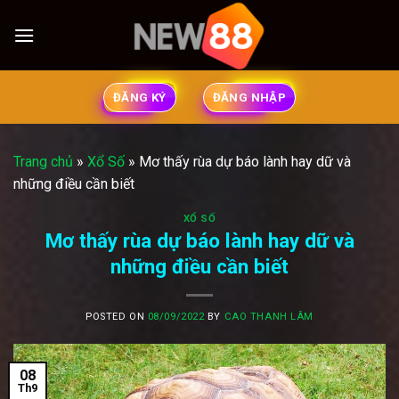
Skip
to
content
ĐĂNG KÝ
ĐĂNG NHẬP
Trang chủ
»
Xổ Số
»
Mơ thấy rùa dự báo lành hay dữ và
những điều cần biết
XỔ SỐ
Mơ thấy rùa dự báo lành hay dữ và
những điều cần biết
POSTED ON
08/09/2022
BY
CAO THANH LÂM
08
Th9