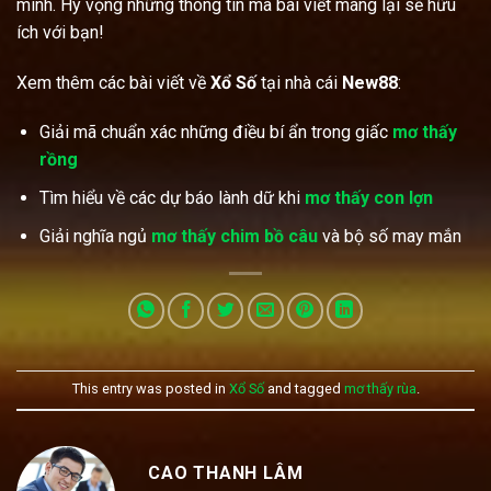
mình. Hy vọng những thông tin mà bài viết mang lại sẽ hữu
ích với bạn!
Xem thêm các bài viết về
Xổ Số
tại nhà cái
New88
:
Giải mã chuẩn xác những điều bí ẩn trong giấc
mơ thấy
rồng
Tìm hiểu về các dự báo lành dữ khi
mơ thấy con lợn
Giải nghĩa ngủ
mơ thấy chim bồ câu
và bộ số may mắn
This entry was posted in
Xổ Số
and tagged
mơ thấy rùa
.
CAO THANH LÂM