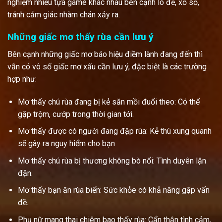
nghiệm nhiều tựa game khác nhau bên cạnh lô đề, xổ số,
tránh cảm giác nhàm chán xảy ra.
Những giấc mơ thấy rùa cần lưu ý
Bên cạnh những giấc mơ báo hiệu điềm lành đang đến thì
vẫn có vô số giấc mơ xấu cần lưu ý, đặc biệt là các trường
hợp như:
Mơ thấy chú rùa đang bị kẻ săn mồi đuổi theo: Có thể
gặp trộm, cướp trong thời gian tới.
Mơ thấy được có người đang đập rùa: Kẻ thù xung quanh
sẽ gây ra nguy hiểm cho bạn
Mơ thấy chú rùa bị thương không bò nổi: Tình duyên lận
đận.
Mơ thấy bạn ăn rùa biển: Sức khỏe có khả năng gặp vấn
đề.
Phụ nữ mang thai chiêm bao thấy rùa: Cẩn thận tình cảm,