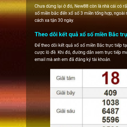
Chưa dừng lại ở đó, New88 còn là nhà cái có rấ
số miền bắc đến xổ số 3 miền tổng hợp, ngoài r
cách xa tận 30 ngày.
Theo dõi kết quả xổ số miền Bắc trự
Để theo dõi kết quả xổ số miền Bắc trực tiếp t
cược lô đề. Khi đó, đường dẫn xem trực tiếp 
email mà anh em đã đăng ký tài khoản.