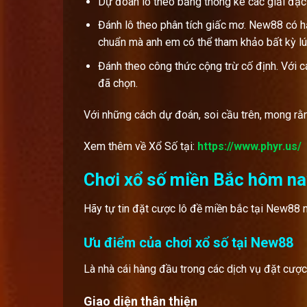
Dự đoán lô theo bảng thống kê các giải đặc 
Đánh lô theo phân tích giấc mơ. New88 có hẳ
chuẩn mà anh em có thể tham khảo bất kỳ l
Đánh theo công thức cộng trừ cố định. Với c
đã chọn.
Với những cách dự đoán, soi cầu trên, mong rằn
Xem thêm về Xổ Số tại:
https://www.phyr.us/
Chơi xổ số miền Bắc hôm na
Hãy tự tin đặt cược lô đề miền bắc tại New88 
Ưu điểm của chơi xổ số tại New88
Là nhà cái hàng đầu trong các dịch vụ đặt cược
Giao diện thân thiện