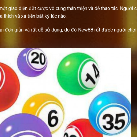
ột giao diện đặt cược vô cùng thân thiện và dễ thao tác. Người c
 thích và xả tiền bất kỳ lúc nào.
ại đơn giản và rất dễ sử dụng, do đó New88 rất được người chơi 