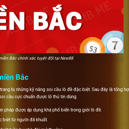
miền Bắc chính xác tuyệt đối tại New88
miền Bắc
trang bị những kỹ năng soi cầu lô đề đặc biệt. Sau đây là tổng h
soi cầu cực chuẩn được lô thủ tin dùng.
ện pháp được áp dụng khá phổ biến trong giới lô đề.
 biệt từ người đã khuất.