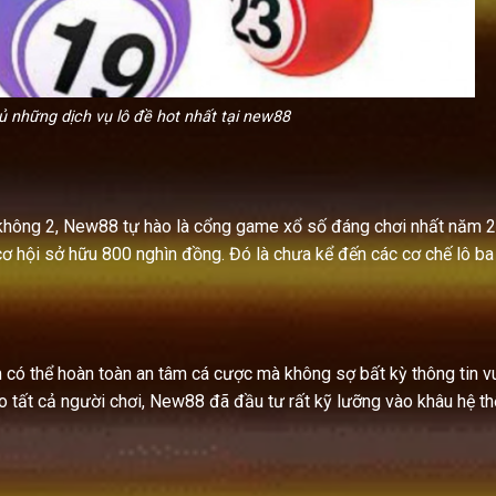
 những dịch vụ lô đề hot nhất tại new88
 không 2, New88 tự hào là cổng game xổ số đáng chơi nhất năm 
cơ hội sở hữu 800 nghìn đồng. Đó là chưa kể đến các cơ chế lô ba
 có thể hoàn toàn an tâm cá cược mà không sợ bất kỳ thông tin v
cho tất cả người chơi, New88 đã đầu tư rất kỹ lưỡng vào khâu hệ t