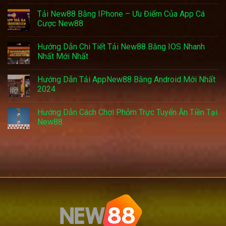
Tải New88 Bằng IPhone – Ưu Điểm Của App Cá
Cược New88
Hướng Dẫn Chi Tiết Tải New88 Bằng IOS Nhanh
Nhất Mới Nhất
Hướng Dẫn Tải AppNew88 Bằng Android Mới Nhất
2024
Hướng Dẫn Cách Chơi Phỏm Trực Tuyến Ăn Tiền Tại
New88