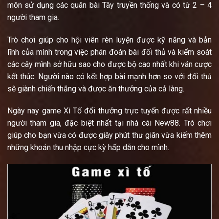
môn sử dụng các quân bài Tây truyền thống và có từ 2 – 4
người tham gia.
Trò chơi giúp cho hội viên rèn luyện được kỹ năng và bản
lĩnh của mình trong việc phán đoán bài đối thủ và kiểm soát
các cây mình sở hữu sao cho được bộ cao nhất khi ván cược
kết thúc. Người nào có kết hợp bài mạnh hơn so với đối thủ
sẽ giành chiến thắng và được ăn thưởng của cả làng.
Ngày nay game Xì Tố đổi thưởng trực tuyến được rất nhiều
người tham gia, đặc biệt nhất tại nhà cái New88. Trò chơi
giúp cho bạn vừa có được giây phút thư giãn vừa kiếm thêm
những khoản thu nhập cực kỳ hấp dẫn cho mình.