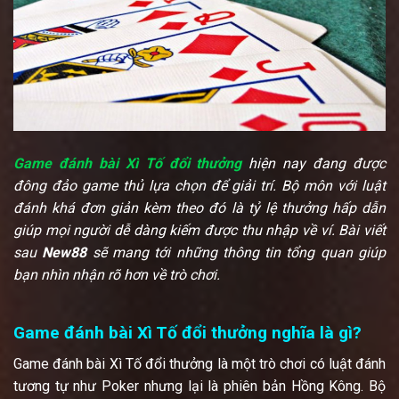
Game đánh bài Xì Tố đổi thưởng
hiện nay đang được
đông đảo game thủ lựa chọn để giải trí. Bộ môn với luật
đánh khá đơn giản kèm theo đó là tỷ lệ thưởng hấp dẫn
giúp mọi người dễ dàng kiếm được thu nhập về ví. Bài viết
sau
New88
sẽ mang tới những thông tin tổng quan giúp
bạn nhìn nhận rõ hơn về trò chơi.
Game đánh bài Xì Tố đổi thưởng nghĩa là gì?
Game đánh bài Xì Tố đổi thưởng là một trò chơi có luật đánh
tương tự như Poker nhưng lại là phiên bản Hồng Kông. Bộ