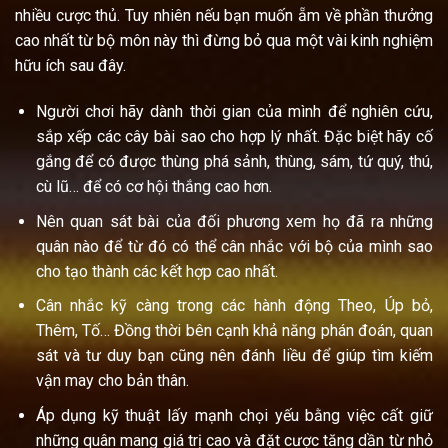
nhiều cược thủ. Tuy nhiên nếu bạn muốn ẵm về phần thưởng
cao nhất từ bộ môn này thì đừng bỏ qua một vài kinh nghiệm
hữu ích sau đây.
Người chơi hãy dành thời gian của mình để nghiên cứu,
sắp xếp các cây bài sao cho hợp lý nhất. Đặc biệt hãy cố
gắng để có được thùng phá sảnh, thùng, sám, tứ quý, thú,
cù lũ… để có cơ hội thắng cao hơn.
Nên quan sát bài của đối phương xem họ đã ra những
quân nào để từ đó có thể cân nhắc với bộ của mình sao
cho tạo thành các kết hợp cao nhất.
Cân nhắc kỹ càng trong các hành động Theo, Úp bỏ,
Thêm, Tố… Đồng thời bên cạnh khả năng phán đoán, quan
sát và tư duy bạn cũng nên đánh liều để giúp tìm kiếm
vận may cho bản thân.
Áp dụng kỹ thuật lấy mạnh chọi yếu bằng việc cất giữ
những quân mang giá trị cao và đặt cược tăng dần từ nhỏ