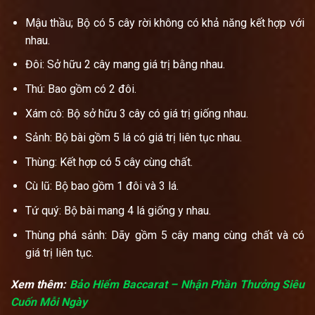
Mậu thầu; Bộ có 5 cây rời không có khả năng kết hợp với
nhau.
Đôi: Sở hữu 2 cây mang giá trị bằng nhau.
Thú: Bao gồm có 2 đôi.
Xám cô: Bộ sở hữu 3 cây có giá trị giống nhau.
Sảnh: Bộ bài gồm 5 lá có giá trị liên tục nhau.
Thùng: Kết hợp có 5 cây cùng chất.
Cù lũ: Bộ bao gồm 1 đôi và 3 lá.
Tứ quý: Bộ bài mang 4 lá giống y nhau.
Thùng phá sảnh: Dãy gồm 5 cây mang cùng chất và có
giá trị liên tục.
Xem thêm:
Bảo Hiểm Baccarat – Nhận Phần Thưởng Siêu
Cuốn Mỗi Ngày