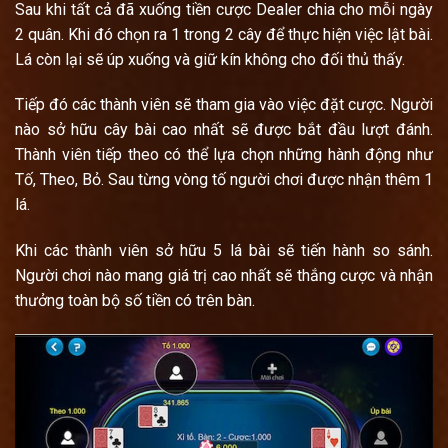
Sau khi tất cả đã xuống tiền cược Dealer chia cho mỗi ngày
2 quân. Khi đó chọn ra 1 trong 2 cây để thực hiện việc lật bài.
Lá còn lại sẽ úp xuống và giữ kín không cho đối thủ thấy.
Tiếp đó các thành viên sẽ tham gia vào việc đặt cược. Người
nào sở hữu cây bài cao nhất sẽ được bắt đầu lượt đánh.
Thành viên tiếp theo có thể lựa chọn những hành động như
Tố, Theo, Bỏ. Sau từng vòng tố người chơi được nhận thêm 1
lá.
Khi các thành viên sở hữu 5 lá bài sẽ tiến hành so sánh.
Người chơi nào mang giá trị cao nhất sẽ thắng cược và nhận
thưởng toàn bộ số tiền có trên bàn.