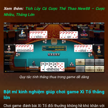
Xem thêm:
Tích Lũy Cá Cược Thể Thao New88 – Cược
Nhiều, Thắng Lớn
Quy tắc tính thắng thua trong game dễ dàng
Bật mí kinh nghiệm giúp chơi game Xì Tố thắng
lớn
Chơi game đánh bài Xì Tố đổi thưởng không hề khó khăn với