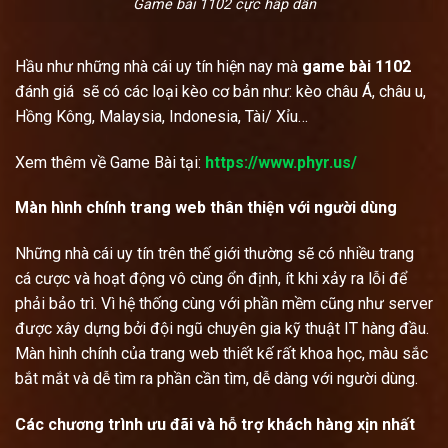
Game bài 1102 cực hấp dẫn
Hầu như những nhà cái uy tín hiện nay mà
game bài 1102
đánh giá
sẽ có các loại kèo cơ bản như: kèo châu Á, châu u,
Hồng Kông, Malaysia, Indonesia, Tài/ Xỉu…
Xem thêm về Game Bài tại:
https://www.phyr.us/
Màn hình chính trang web thân thiện với người dùng
Những nhà cái uy tín trên thế giới thường sẽ có nhiều trang
cá cược và hoạt động vô cùng ổn định, ít khi xảy ra lỗi để
phải bảo trì. Vì hệ thống cùng với phần mềm cũng như server
được xây dựng bởi đội ngũ chuyên gia kỹ thuật IT hàng đầu.
Màn hình chính của trang web thiết kế rất khoa học, màu sắc
bắt mắt và dễ tìm ra phần cần tìm, dễ dàng với người dùng.
Các chương trình ưu đãi và hỗ trợ khách hàng xịn nhất