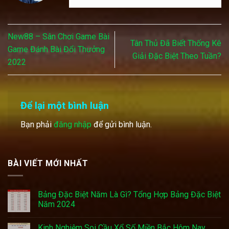
New88 – Sân Chơi Game Bài
Tân Thủ Đã Biết Thống Kê
Game Đánh Bài Đổi Thưởng
Giải Đặc Biệt Theo Tuần?
2022
Để lại một bình luận
Bạn phải
đăng nhập
để gửi bình luận.
BÀI VIẾT MỚI NHẤT
Bảng Đặc Biệt Năm Là Gì? Tổng Hợp Bảng Đặc Biệt
Năm 2024
Kinh Nghiệm Soi Cầu Xổ Số Miền Bắc Hôm Nay