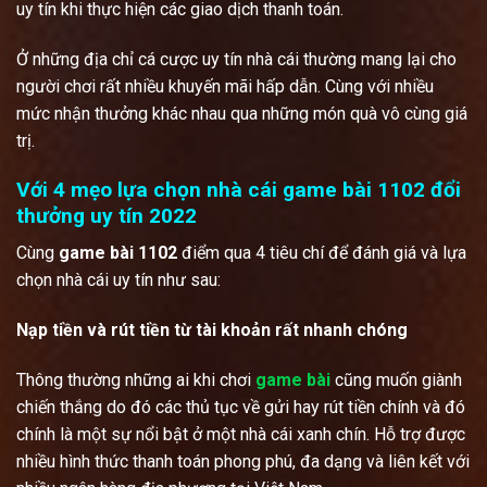
uy tín khi thực hiện các giao dịch thanh toán.
Ở những địa chỉ cá cược uy tín nhà cái thường mang lại cho
người chơi rất nhiều khuyến mãi hấp dẫn. Cùng với nhiều
mức nhận thưởng khác nhau qua những món quà vô cùng giá
trị.
Với 4 mẹo lựa chọn nhà cái game bài 1102 đổi
thưởng uy tín 2022
Cùng
game bài 1102
điểm qua 4
tiêu chí để đánh giá và lựa
chọn nhà cái uy tín như sau:
Nạp tiền và rút tiền từ tài khoản rất nhanh chóng
Thông thường những ai khi chơi
game bài
cũng muốn giành
chiến thắng do đó các thủ tục về gửi hay rút tiền chính và đó
chính là một sự nổi bật ở một nhà cái xanh chín. Hỗ trợ được
nhiều hình thức thanh toán phong phú, đa dạng và liên kết với