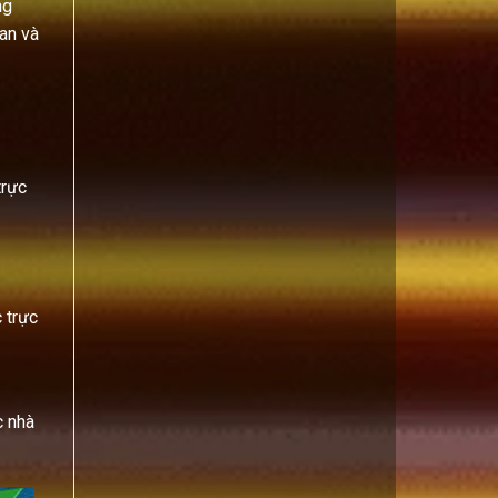
ng
ian và
trực
 trực
c nhà