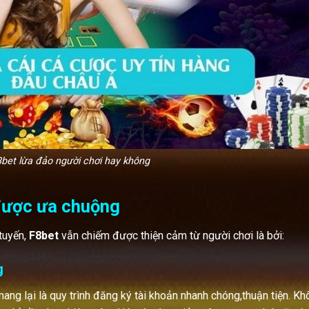
F8bet lừa đảo người chơi hay không
 được ưa chuộng
 tuyến,
F8bet
vẫn chiếm được thiện cảm từ người chơi là bởi:
ng
ang lại là quy trình đăng ký tài khoản nhanh chóng,thuận tiện. K