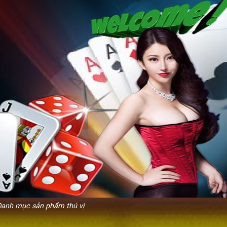
anh mục sản phẩm thú vị