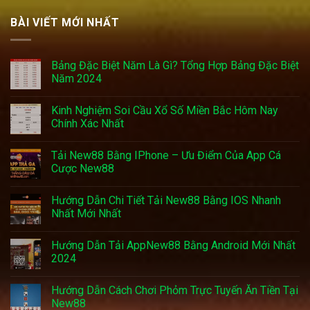
BÀI VIẾT MỚI NHẤT
Bảng Đặc Biệt Năm Là Gì? Tổng Hợp Bảng Đặc Biệt
Năm 2024
Kinh Nghiệm Soi Cầu Xổ Số Miền Bắc Hôm Nay
Chính Xác Nhất
Tải New88 Bằng IPhone – Ưu Điểm Của App Cá
Cược New88
Hướng Dẫn Chi Tiết Tải New88 Bằng IOS Nhanh
Nhất Mới Nhất
Hướng Dẫn Tải AppNew88 Bằng Android Mới Nhất
2024
Hướng Dẫn Cách Chơi Phỏm Trực Tuyến Ăn Tiền Tại
New88