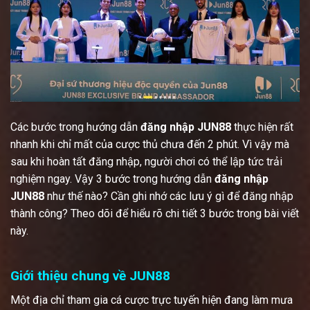
Các bước trong hướng dẫn
đăng nhập JUN88
thực hiện rất
nhanh khi chỉ mất của cược thủ chưa đến 2 phút. Vì vậy mà
sau khi hoàn tất đăng nhập, người chơi có thể lập tức trải
nghiệm ngay. Vậy 3 bước trong hướng dẫn
đăng nhập
JUN88
như thế nào? Cần ghi nhớ các lưu ý gì để đăng nhập
thành công? Theo dõi để hiểu rõ chi tiết 3 bước trong bài viết
này.
Giới thiệu chung về JUN88
Một địa chỉ tham gia cá cược trực tuyến hiện đang làm mưa