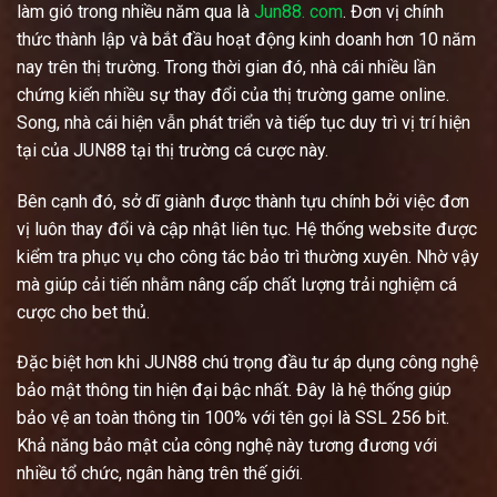
làm gió trong nhiều năm qua là
Jun88. com
. Đơn vị chính
thức thành lập và bắt đầu hoạt động kinh doanh hơn 10 năm
nay trên thị trường. Trong thời gian đó, nhà cái nhiều lần
chứng kiến ​​nhiều sự thay đổi của thị trường game online.
Song, nhà cái hiện vẫn phát triển và tiếp tục duy trì vị trí hiện
tại của JUN88 tại thị trường cá cược này.
Bên cạnh đó, sở dĩ giành được thành tựu chính bởi việc đơn
vị luôn thay đổi và cập nhật liên tục. Hệ thống website được
kiểm tra phục vụ cho công tác bảo trì thường xuyên. Nhờ vậy
mà giúp cải tiến nhằm nâng cấp chất lượng trải nghiệm cá
cược cho bet thủ.
Đặc biệt hơn khi JUN88 chú trọng đầu tư áp dụng công nghệ
bảo mật thông tin hiện đại bậc nhất. Đây là hệ thống giúp
bảo vệ an toàn thông tin 100% với tên gọi là SSL 256 bit.
Khả năng bảo mật của công nghệ này tương đương với
nhiều tổ chức, ngân hàng trên thế giới.