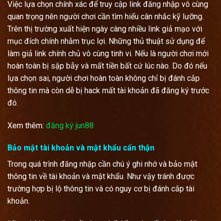
Việc lựa chọn chính xác để truy cập link đăng nhập vô cùng
quan trọng nên người chơi cần tìm hiểu cân nhắc kỹ lưỡng.
Trên thị trường xuất hiện ngày càng nhiều link giả mạo với
mục đích chính nhằm trục lợi. Những thủ thuật sử dụng để
làm giả link chính chủ vô cùng tinh vi. Nếu là người chơi mới
hoàn toàn bị sập bẫy và mất tiền bất cứ lúc nào. Do đó nếu
lựa chọn sai, người chơi hoàn toàn không chỉ bị đánh cắp
thông tin mà còn dễ bị hack mất tài khoản đã đăng ký trước
đó.
Xem thêm:
đăng ký jun88
Bảo mật tài khoản và mật khẩu cẩn thận
Trong quá trình đăng nhập cần chú ý ghi nhớ và bảo mật
thông tin về tài khoản và mật khẩu. Như vậy tránh được
trường hợp bị lộ thông tin và có nguy cơ bị đánh cắp tài
khoản.