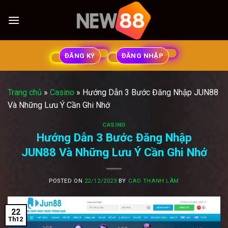
Skip
to
content
ĐĂNG KÝ
ĐĂNG NHẬP
Trang chủ
»
Casino
»
Hướng Dẫn 3 Bước Đăng Nhập JUN88
Và Những Lưu Ý Cần Ghi Nhớ
CASINO
Hướng Dẫn 3 Bước Đăng Nhập
JUN88 Và Những Lưu Ý Cần Ghi Nhớ
POSTED ON
22/12/2023
BY
CAO THANH LÂM
22
Th12