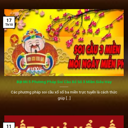
17
Th10
Bật Mí 5 Phương Pháp Soi Cầu Xổ Số 3 Miền Siêu Hay
Các phương pháp soi cầu xổ số ba miền trực tuyến là cách thức
giúp [...]
11