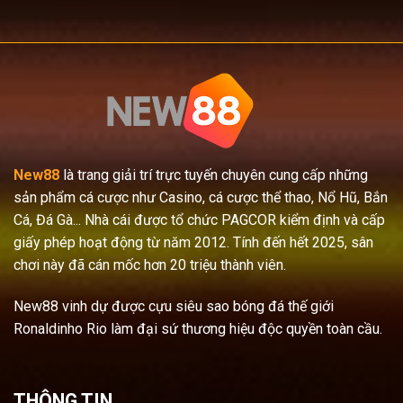
New88
là trang giải trí trực tuyến chuyên cung cấp những
sản phẩm cá cược như Casino, cá cược thể thao, Nổ Hũ, Bắn
Cá, Đá Gà... Nhà cái được tổ chức PAGCOR kiểm định và cấp
giấy phép hoạt động từ năm 2012. Tính đến hết 2025, sân
chơi này đã cán mốc hơn 20 triệu thành viên.
New88 vinh dự được cựu siêu sao bóng đá thế giới
Ronaldinho Rio làm đại sứ thương hiệu độc quyền toàn cầu.
THÔNG TIN