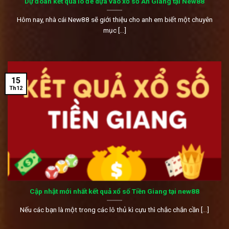
Dự đoán kết quả lô đề dựa vào xổ số An Giang tại New88
Hôm nay, nhà cái New88 sẽ giới thiệu cho anh em biết một chuyên
mục [...]
15
Th12
Cập nhật mới nhất kết quả xổ số Tiền Giang tại new88
Nếu các bạn là một trong các lô thủ kì cựu thì chắc chắn cần [...]