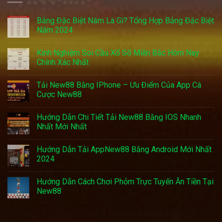
Bảng Đặc Biệt Năm Là Gì? Tổng Hợp Bảng Đặc Biệt
Năm 2024
Kinh Nghiệm Soi Cầu Xổ Số Miền Bắc Hôm Nay
Chính Xác Nhất
Tải New88 Bằng IPhone – Ưu Điểm Của App Cá
Cược New88
Hướng Dẫn Chi Tiết Tải New88 Bằng IOS Nhanh
Nhất Mới Nhất
Hướng Dẫn Tải AppNew88 Bằng Android Mới Nhất
2024
Hướng Dẫn Cách Chơi Phỏm Trực Tuyến Ăn Tiền Tại
New88