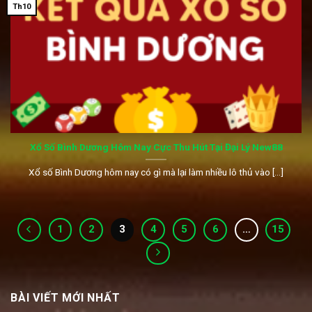
Th10
Xổ Số Bình Dương Hôm Nay Cực Thu Hút Tại Đại Lý New88
Xổ số Bình Dương hôm nay có gì mà lại làm nhiều lô thủ vào [...]
1
2
3
4
5
6
…
15
BÀI VIẾT MỚI NHẤT