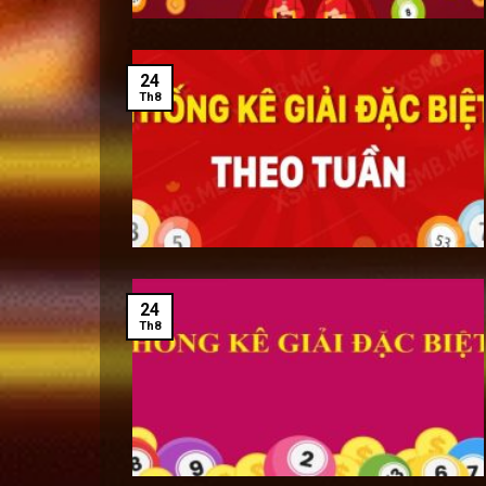
24
Th8
24
Th8