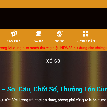
GAME BÀI
ĐÁ GÀ
XỔ SỐ
HƯỚNG DẪN
thương hiệu NEW88 sử dụng cho những mục đích xấu nhằm trục lợi 
XỔ SỐ
– Soi Cầu, Chốt Số, Thưởng Lớn Cù
ử sức. Với lượng trò chơi đa dạng, phong phú cùng tỷ lệ ăn cược 