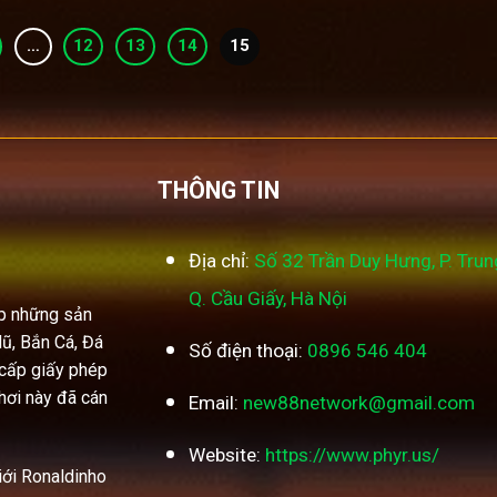
…
12
13
14
15
THÔNG TIN
Địa chỉ:
Số 32 Trần Duy Hưng, P. Trun
Q. Cầu Giấy, Hà Nội
cấp những sản
ũ, Bắn Cá, Đá
Số điện thoại:
0896 546 404
 cấp giấy phép
hơi này đã cán
Email:
new88network@gmail.com
Website:
https://www.phyr.us/
ới Ronaldinho