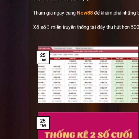
Tham gia ngay cùng
New88
để khám phá những tựa
Xổ số 3 miền truyền thống tại đây thu hút hơn 50
25
Th8
25
Th8