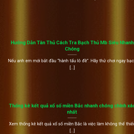
Hướng Dẫn Tân Thủ Cách Tra Bạch Thủ Mb Siêu Nhanh
Chóng
Nếu anh em mới bắt đầu “hành tẩu lô đề”. Hãy thử chơi ngay bạ
[...]
Thống kê kết quả xổ số miền Bắc nhanh chóng chính xá
nhất
Xem thống kê kết quả xổ số miền Bắc là việc làm không thể thiế
[...]