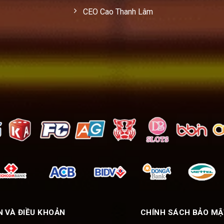
CEO Cao Thanh Lâm
ỆN VÀ ĐIỀU KHOẢN
CHÍNH SÁCH BẢO MẬ