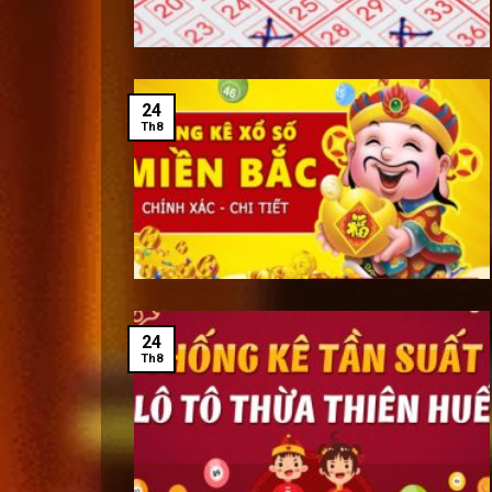
24
Th8
24
Th8