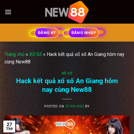
Skip
to
content
ĐĂNG KÝ
ĐĂNG NHẬP
Trang chủ
»
Xổ Số
»
Hack kết quả xổ số An Giang hôm nay
cùng New88
XỔ SỐ
Hack kết quả xổ số An Giang hôm
nay cùng New88
POSTED ON
27/09/2022
BY
27
Th9