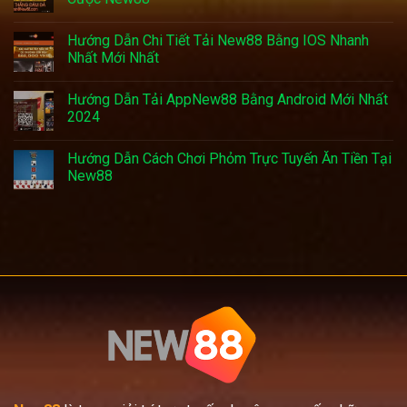
Hướng Dẫn Chi Tiết Tải New88 Bằng IOS Nhanh
Nhất Mới Nhất
Hướng Dẫn Tải AppNew88 Bằng Android Mới Nhất
2024
Hướng Dẫn Cách Chơi Phỏm Trực Tuyến Ăn Tiền Tại
New88