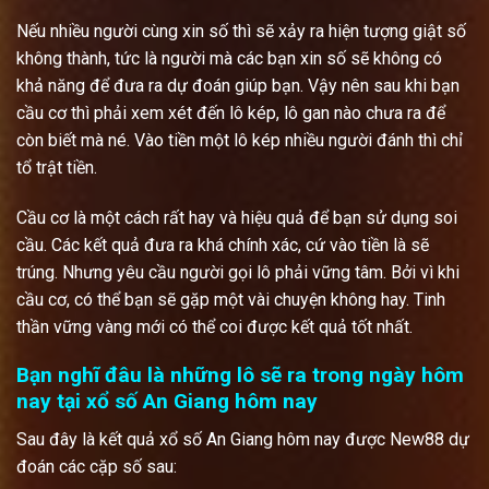
Nếu nhiều người cùng xin số thì sẽ xảy ra hiện tượng giật số
không thành, tức là người mà các bạn xin số sẽ không có
khả năng để đưa ra dự đoán giúp bạn. Vậy nên sau khi bạn
cầu cơ thì phải xem xét đến lô kép, lô gan nào chưa ra để
còn biết mà né. Vào tiền một lô kép nhiều người đánh thì chỉ
tổ trật tiền.
Cầu cơ là một cách rất hay và hiệu quả để bạn sử dụng soi
cầu. Các kết quả đưa ra khá chính xác, cứ vào tiền là sẽ
trúng. Nhưng yêu cầu người gọi lô phải vững tâm. Bởi vì khi
cầu cơ, có thể bạn sẽ gặp một vài chuyện không hay. Tinh
thần vững vàng mới có thể coi được kết quả tốt nhất.
Bạn nghĩ đâu là những lô sẽ ra trong ngày hôm
nay tại xổ số An Giang hôm nay
Sau đây là kết quả xổ số An Giang hôm nay được New88 dự
đoán các cặp số sau: