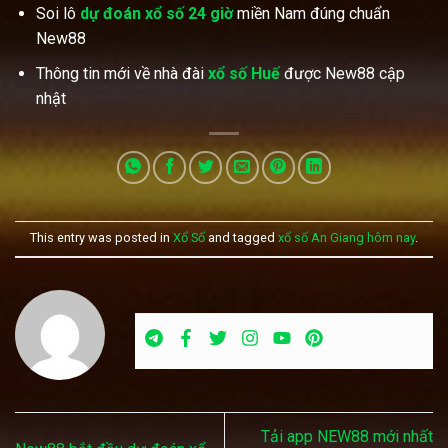
Soi lô
dự đoán xổ số 24 giờ
miền Nam đúng chuẩn
New88
Thông tin mới về nhà đài
xổ số Huế
được New88 cập
nhật
This entry was posted in
Xổ Số
and tagged
xổ số An Giang hôm nay
.
Tải app NEW88 mới nhất