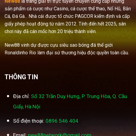
New88
là trang giải trí trực tuyến chuyên cung cấp những
sản phẩm cá cược như Casino, cá cược thể thao, Nổ Hũ, Bắn
Cá, Đá Gà... Nhà cái được tổ chức PAGCOR kiểm định và cấp
giấy phép hoạt động từ năm 2012. Tính đến hết 2025, sân
chơi này đã cán mốc hơn 20 triệu thành viên.
New88 vinh dự được cựu siêu sao bóng đá thế giới
Ronaldinho Rio làm đại sứ thương hiệu độc quyền toàn cầu.
THÔNG TIN
Địa chỉ:
Số 32 Trần Duy Hưng, P. Trung Hòa, Q. Cầu
Giấy, Hà Nội
Số điện thoại:
0896 546 404
Email:
new88network@gmail.com