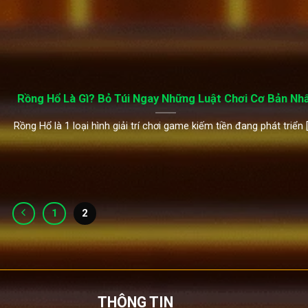
Rồng Hổ Là Gì? Bỏ Túi Ngay Những Luật Chơi Cơ Bản Nh
Rồng Hổ là 1 loại hình giải trí chơi game kiếm tiền đang phát triển [.
1
2
THÔNG TIN