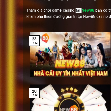
Tham gia chơi game casino
tại
New88
bạn có t
khám phá thiên đường giải trí tại New88 casino để
23
Th12
20
Th12