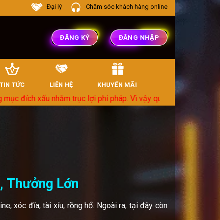
Đại lý
Chăm sóc khách hàng online
ĐĂNG KÝ
ĐĂNG NHẬP
TIN TỨC
LIÊN HỆ
KHUYẾN MÃI
c lợi phi pháp. Vì vậy quý hội viên tuyệt đối không chuyển tiền
, Thưởng Lớn
e, xóc đĩa, tài xỉu, rồng hổ. Ngoài ra, tại đây còn