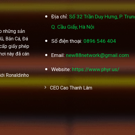
Địa chỉ:
Số 32 Trần Duy Hưng, P. Trun
Q. Cầu Giấy, Hà Nội
cấp những sản
ũ, Bắn Cá, Đá
Số điện thoại:
0896 546 404
 cấp giấy phép
hơi này đã cán
Email:
new88network@gmail.com
Website:
https://www.phyr.us/
ới Ronaldinho
CEO Cao Thanh Lâm