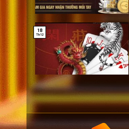
18
Th12