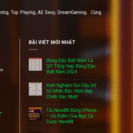
ming, Top Playing, AE Sexy, DreamGaming… Cùng
BÀI VIẾT MỚI NHẤT
n
Bảng Đặc Biệt Năm Là
Gì? Tổng Hợp Bảng Đặc
ầu
Biệt Năm 2024
Kinh Nghiệm Soi Cầu Xổ
Số Miền Bắc Hôm Nay
Chính Xác Nhất
Tải New88 Bằng IPhone
”
– Ưu Điểm Của App Cá
Cược New88