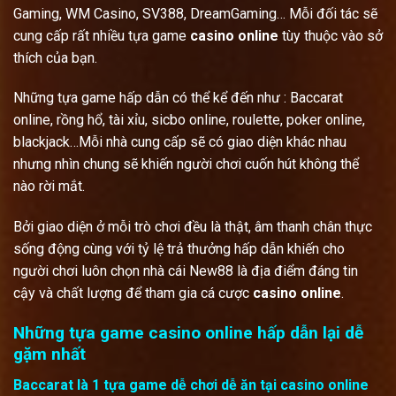
Gaming, WM Casino, SV388, DreamGaming… Mỗi đối tác sẽ
cung cấp rất nhiều tựa game
casino online
tùy thuộc vào sở
thích của bạn.
Những tựa game hấp dẫn có thể kể đến như : Baccarat
online, rồng hổ, tài xỉu, sicbo online, roulette, poker online,
blackjack…Mỗi nhà cung cấp sẽ có giao diện khác nhau
nhưng nhìn chung sẽ khiến người chơi cuốn hút không thể
nào rời mắt.
Bởi giao diện ở mỗi trò chơi đều là thật, âm thanh chân thực
sống động cùng với tỷ lệ trả thưởng hấp dẫn khiến cho
người chơi luôn chọn nhà cái New88 là địa điểm đáng tin
cậy và chất lượng để tham gia cá cược
casino online
.
Những tựa game casino online hấp dẫn lại dễ
gặm nhất
Baccarat là 1 tựa game dễ chơi dễ ăn tại casino online