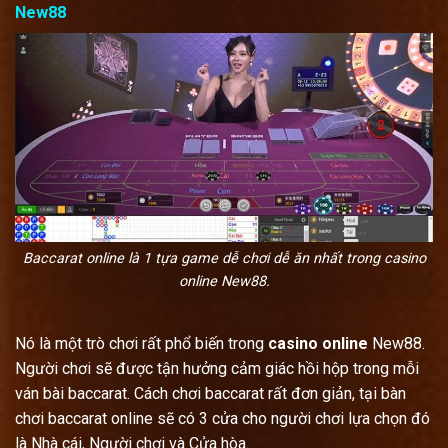
New88
Baccarat online là 1 tựa game dễ chơi dễ ăn nhất trong casino
online New88.
Nó là một trò chơi rất phổ biến trong
casino online
New88.
Người chơi sẽ được tận hưởng cảm giác hồi hộp trong mỗi
ván bài baccarat. Cách chơi baccarat rất đơn giản, tại bàn
chơi baccarat online sẽ có 3 cửa cho người chơi lựa chọn đó
là Nhà cái, Người chơi và Cửa hòa.