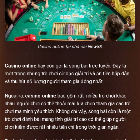
Casino online tại nhà cái New88.
Casino online
hay còn gọi là sòng bài trực tuyến. Đây là
một trong những trò chơi cờ bạc giải trí và ăn tiền hấp dẫn
và thu hút số lượng người tham gia đông nhất.
Ngoài ra,
casino online
bao gồm rất nhiều trò chơi khác
nhau, người chơi có thể thoải mái lựa chọn tham gia các trò
chơi mà mình yêu thích. Không chỉ vậy, sòng bài còn là một
trò chơi đánh bài mang tính giải trí cao có thể giúp người
chơi kiếm được rất nhiều tiền chỉ trong thời gian ngắn.