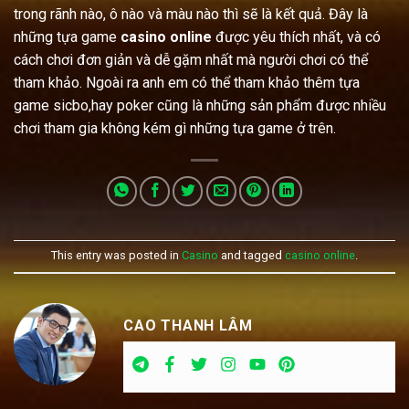
trong rãnh nào, ô nào và màu nào thì sẽ là kết quả. Đây là
những tựa game
casino online
được yêu thích nhất, và có
cách chơi đơn giản và dễ gặm nhất mà người chơi có thể
tham khảo. Ngoài ra anh em có thể tham khảo thêm tựa
game sicbo,hay poker cũng là những sản phẩm được nhiều
chơi tham gia không kém gì những tựa game ở trên.
This entry was posted in
Casino
and tagged
casino online
.
CAO THANH LÂM