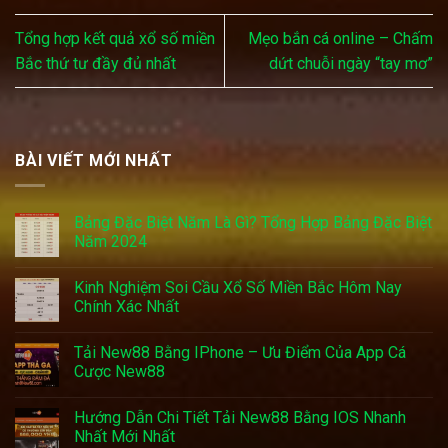
Tổng hợp kết quả xổ số miền
Mẹo bắn cá online – Chấm
Bắc thứ tư đầy đủ nhất
dứt chuỗi ngày “tay mơ”
BÀI VIẾT MỚI NHẤT
Bảng Đặc Biệt Năm Là Gì? Tổng Hợp Bảng Đặc Biệt
Năm 2024
Kinh Nghiệm Soi Cầu Xổ Số Miền Bắc Hôm Nay
Chính Xác Nhất
Tải New88 Bằng IPhone – Ưu Điểm Của App Cá
Cược New88
Hướng Dẫn Chi Tiết Tải New88 Bằng IOS Nhanh
Nhất Mới Nhất