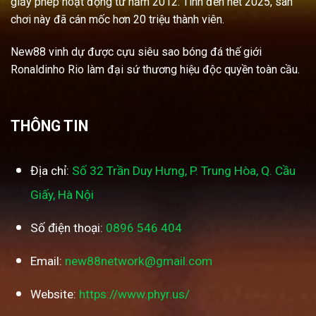
giấy phép hoạt động từ năm 2012. Tính đến hết 2025, sân
chơi này đã cán mốc hơn 20 triệu thành viên.
New88 vinh dự được cựu siêu sao bóng đá thế giới
Ronaldinho Rio làm đại sứ thương hiệu độc quyền toàn cầu.
THÔNG TIN
Địa chỉ:
Số 32 Trần Duy Hưng, P. Trung Hòa, Q. Cầu
Giấy, Hà Nội
Số điện thoại:
0896 546 404
Email:
new88network@gmail.com
Website:
https://www.phyr.us/