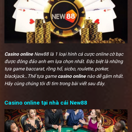
Casino online
New88 là 1 loại hình cá cược online cờ bạc
được đông đảo anh em lựa chọn nhất. Đặc biệt là những
tựa game baccarat, rồng hổ, sicbo, roulette, porker,
blackjack…Thế tựa game
casino online
nào dễ gặm nhất.
Hãy cùng chúng tôi đi tìm trong bài viết sau đây.
Casino online tại nhà cái New88