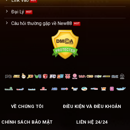
Link Vào
Đại Lý
Câu hỏi thường gặp về New88
VỀ CHÚNG TÔI
ĐIỀU KIỆN VÀ ĐIỀU KHOẢN
CHÍNH SÁCH BẢO MẬT
LIÊN HỆ 24/24