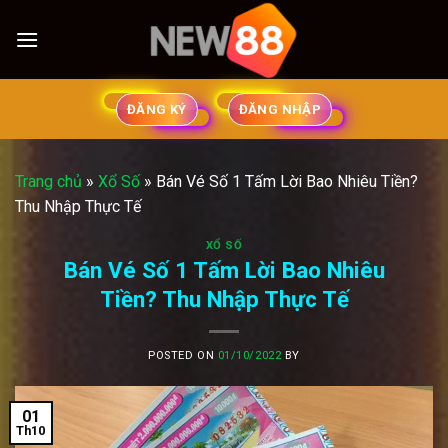
Skip
to
content
ĐĂNG KÝ
ĐĂNG NHẬP
Trang chủ
»
Xổ Số
»
Bán Vé Số 1 Tấm Lời Bao Nhiêu Tiền?
Thu Nhập Thực Tế
XỔ SỐ
Bán Vé Số 1 Tấm Lời Bao Nhiêu
Tiền? Thu Nhập Thực Tế
POSTED ON
01/10/2022
BY
01
Th10