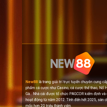
New88
là trang giải trí trực tuyến chuyên cung 
phẩm cá cược như Casino, cá cược thể thao, Nổ H
Gà... Nhà cái được tổ chức PAGCOR kiểm định và
hoạt động từ năm 2012. Tính đến hết 2025, sân c
mốc hơn 20 triệu thành viên.