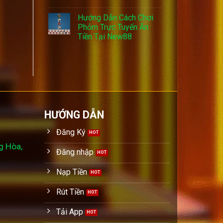
Hướng Dẫn Cách Chơi
Phỏm Trực Tuyến Ăn
Tiền Tại New88
HƯỚNG DẪN
Đăng Ký
g Hòa,
Đăng nhập
Nạp Tiền
Rút Tiền
Tải App