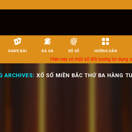
GAME BÀI
ĐÁ GÀ
XỔ SỐ
HƯỚNG DẪN
Hiện nay có một số đối tượng lợi dụng sức mạnh thươn
G ARCHIVES:
XỔ SỐ MIỀN BẮC THỨ BA HÀNG T