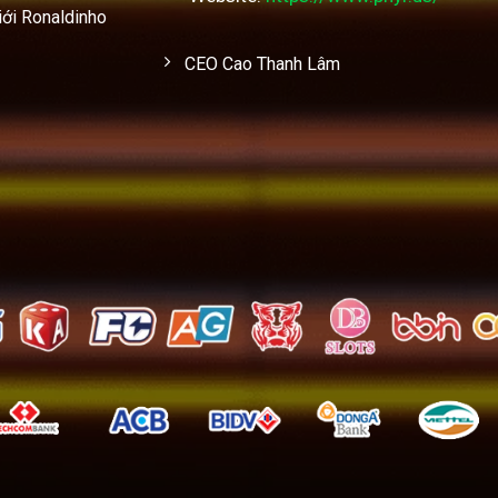
ới Ronaldinho
CEO Cao Thanh Lâm