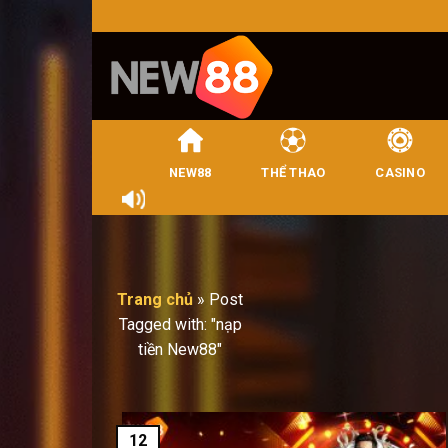
Skip
to
content
NEW88
THỂ THAO
CASINO
Trang chủ
»
Post
Tagged with: "nạp
tiền New88"
12