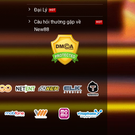
Đại Lý
Câu hỏi thường gặp về
New88