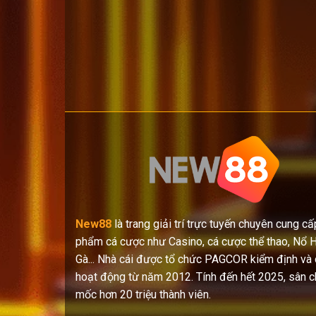
New88
là trang giải trí trực tuyến chuyên cung 
phẩm cá cược như Casino, cá cược thể thao, Nổ H
Gà... Nhà cái được tổ chức PAGCOR kiểm định và
hoạt động từ năm 2012. Tính đến hết 2025, sân c
mốc hơn 20 triệu thành viên.