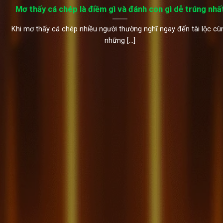
Mơ thấy cá chép là điềm gì và đánh con gì dễ trúng nhấ
Khi mơ thấy cá chép nhiều người thường nghĩ ngay đến tài lộc cù
những [...]