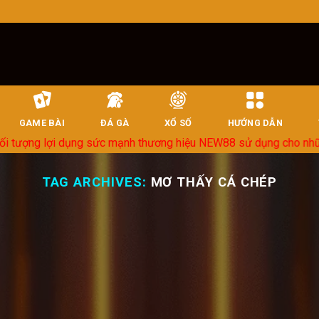
GAME BÀI
ĐÁ GÀ
XỔ SỐ
HƯỚNG DẪN
ụng sức mạnh thương hiệu NEW88 sử dụng cho những mục đích xấu n
TAG ARCHIVES:
MƠ THẤY CÁ CHÉP