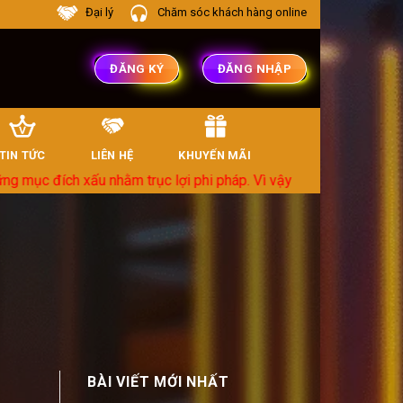
Đại lý
Chăm sóc khách hàng online
ĐĂNG KÝ
ĐĂNG NHẬP
TIN TỨC
LIÊN HỆ
KHUYẾN MÃI
hằm trục lợi phi pháp. Vì vậy quý hội viên tuyệt đối không chuy
BÀI VIẾT MỚI NHẤT