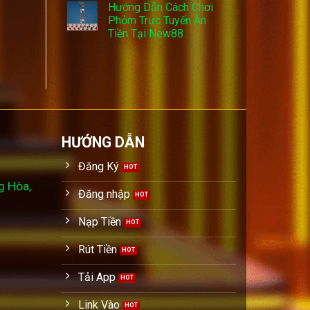
Hướng Dẫn Cách Chơi
Phỏm Trực Tuyến Ăn
Tiền Tại New88
HƯỚNG DẪN
Đăng Ký
g Hòa,
Đăng nhập
Nạp Tiền
Rút Tiền
Tải App
Link Vào