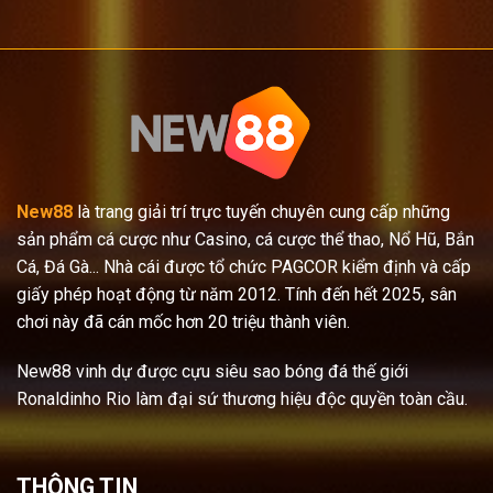
New88
là trang giải trí trực tuyến chuyên cung cấp những
sản phẩm cá cược như Casino, cá cược thể thao, Nổ Hũ, Bắn
Cá, Đá Gà... Nhà cái được tổ chức PAGCOR kiểm định và cấp
giấy phép hoạt động từ năm 2012. Tính đến hết 2025, sân
chơi này đã cán mốc hơn 20 triệu thành viên.
New88 vinh dự được cựu siêu sao bóng đá thế giới
Ronaldinho Rio làm đại sứ thương hiệu độc quyền toàn cầu.
THÔNG TIN