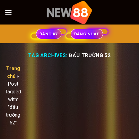
Skip
to
content
ĐĂNG KÝ
ĐĂNG NHẬP
TAG ARCHIVES:
ĐẤU TRƯỜNG 52
Trang
chủ
»
Post
Tagged
with:
"đấu
trường
52"