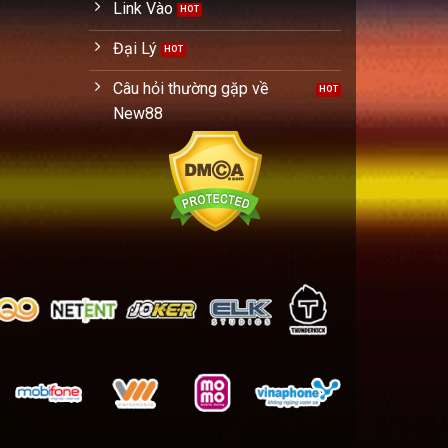
Link Vào
Đại Lý
Câu hỏi thường gặp về
New88