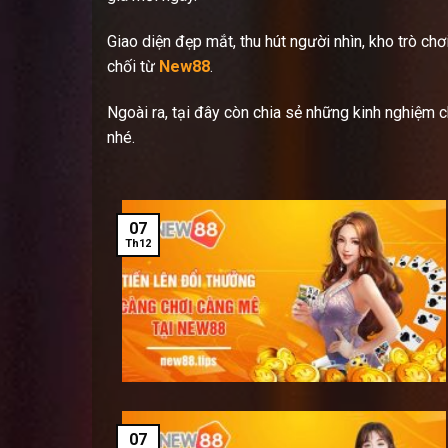
Giao diện đẹp mắt, thu hút người nhìn, kho trò c
chối từ
New88
.
Ngoài ra, tại đây còn chia sẻ những kinh nghiệm c
nhé.
07
Th12
07