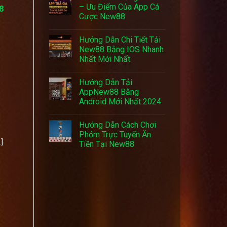
– Ưu Điểm Của App Cá
88
Cược New88
Hướng Dẫn Chi Tiết Tải
New88 Bằng IOS Nhanh
Nhất Mới Nhất
Hướng Dẫn Tải
AppNew88 Bằng
Android Mới Nhất 2024
Hướng Dẫn Cách Chơi
Phỏm Trực Tuyến Ăn
]
Tiền Tại New88