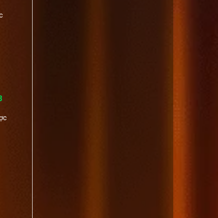
c
8
ược