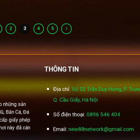
2
3
4
5
THÔNG TIN
Địa chỉ:
Số 32 Trần Duy Hưng, P. Trun
Q. Cầu Giấy, Hà Nội
cấp những sản
ũ, Bắn Cá, Đá
Số điện thoại:
0896 546 404
 cấp giấy phép
hơi này đã cán
Email:
new88network@gmail.com