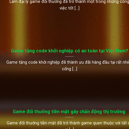
Làm đại lý game đổi thưởng đã trở thành một trong những côn
việc tốt [...]
Game tặng code khởi nghiệp có an toàn tại Việt Nam?
Game tặng code khởi nghiệp đã thành ưu đãi hàng đầu tại rất nhi
cổng [...]
Game đổi thưởng tiền mặt gây chấn động thị trường
Game đổi thưởng tiền mặt đã trở thành game quen thuộc với tất 