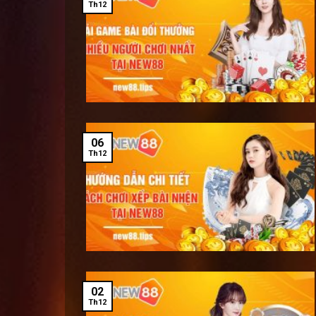
Th12
06
Th12
02
Th12