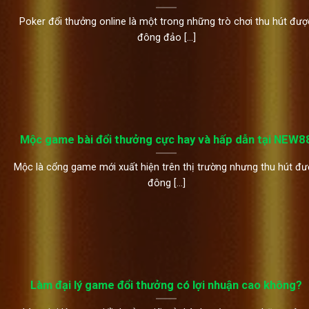
Poker đổi thưởng online là một trong những trò chơi thu hút đượ
đông đảo [...]
Mộc game bài đổi thưởng cực hay và hấp dẫn tại NEW8
Mộc là cổng game mới xuất hiện trên thị trường nhưng thu hút đ
đông [...]
Làm đại lý game đổi thưởng có lợi nhuận cao không?